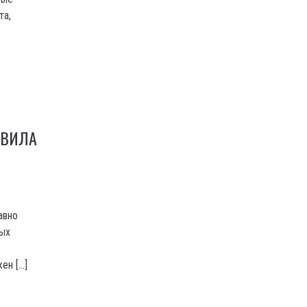
та,
АВИЛА
авно
тых
ен […]