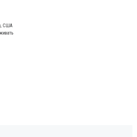
ы, США
рживать