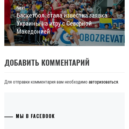
Next
Баскетбол: стала известна заявка
Next
post:
Украины на игру с Северной
Македонией
ДОБАВИТЬ КОММЕНТАРИЙ
Для отправки комментария вам необходимо
авторизоваться
.
МЫ В FACEBOOK