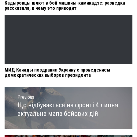
Кадыровцы шлют в бой машины-камикадзе: разведка
рассказала, к чему это приводит
МИД Канады поздравил Украину с проведением
демократических выборов президента
Навигация
по
Previous
записям
Що відбувається на фронті 4 липня:
Previous
post:
актуальна мапа бойових дій