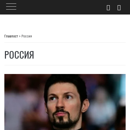
Skip
to
Главпост
>
Россия
content
РОССИЯ