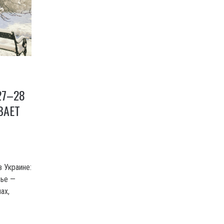
27–28
ВАЕТ
 Украине:
нье —
ах,