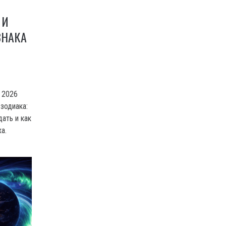
 И
ЗНАКА
 2026
 зодиака:
дать и как
а.