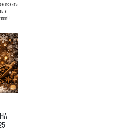
де ловить
ть в
ики!!
 НА
25