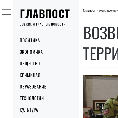
Skip
ГЛАВПОСТ
to
Главпост
>
возвращение 
content
ВОЗВ
СВЕЖИЕ И ГЛАВНЫЕ НОВОСТИ
Primary
ПОЛИТИКА
Menu
ТЕРР
ЭКОНОМИКА
ОБЩЕСТВО
КРИМИНАЛ
ОБРАЗОВАНИЕ
ТЕХНОЛОГИИ
КУЛЬТУРА