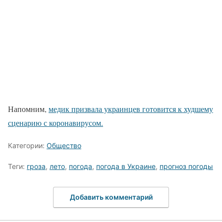
Напомним,
медик призвала украинцев готовится к худшему
сценарию с коронавирусом.
Категории:
Общество
Теги:
гроза
,
лето
,
погода
,
погода в Украине
,
прогноз погоды
Добавить комментарий