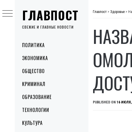
Skip
ГЛАВПОСТ
to
Главпост
>
Здоровье
>
На
content
НАЗВ
СВЕЖИЕ И ГЛАВНЫЕ НОВОСТИ
Primary
ПОЛИТИКА
Menu
ОМОЛ
ЭКОНОМИКА
ОБЩЕСТВО
ДОСТ
КРИМИНАЛ
ОБРАЗОВАНИЕ
PUBLISHED ON
16 ИЮЛЯ,
ТЕХНОЛОГИИ
КУЛЬТУРА