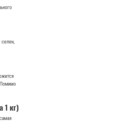
льного
 селен,
ержится
. Помимо
 1 кг)
 самая