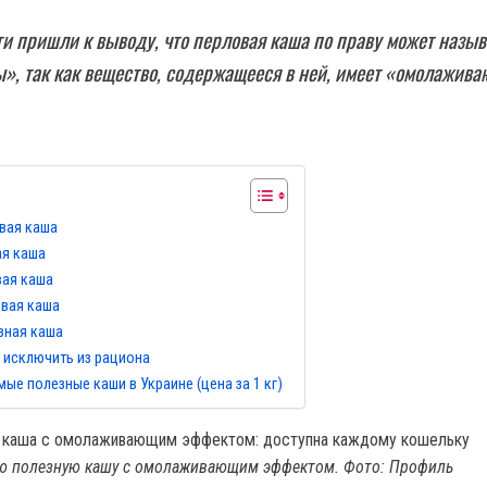
и пришли к выводу, что перловая каша по праву может назыв
», так как вещество, содержащееся в ней, имеет «омолажив
вая каша
ая каша
вая каша
овая каша
зная каша
 исключить из рациона
ые полезные каши в Украине (цена за 1 кг)
ую полезную кашу с омолаживающим эффектом. Фото: Профиль