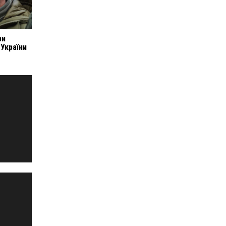
ри
 України