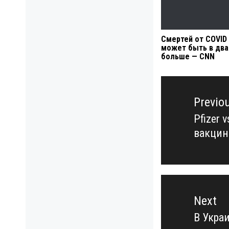
Смертей от COVID
может быть в два
больше — CNN
Навигация
по
Previo
записям
Pfizer 
Previo
вакцин
post:
Next
В Укра
Next