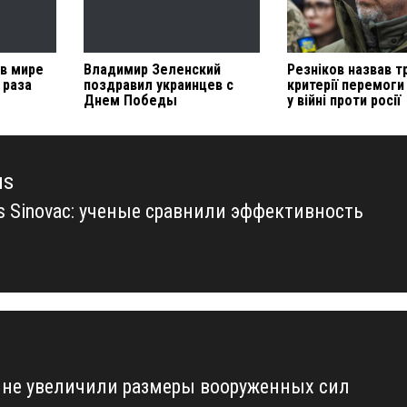
 в мире
Владимир Зеленский
Резніков назвав т
 раза
поздравил украинцев с
критерії перемоги
Днем Победы
у війні проти росії
us
vs Sinovac: ученые сравнили эффективность
us
ине увеличили размеры вооруженных сил