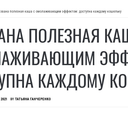
звана полезная каша с омолаживающим эффектом: доступна каждому кошельку
АНА ПОЛЕЗНАЯ КА
АЖИВАЮЩИМ ЭФФ
УПНА КАЖДОМУ К
 2021
BY
ТАТЬЯНА ГАНЧЕРЕНКО