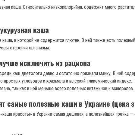
езная каша. Относительно низкокалорийна, содержит много растите
укурузная каша
 каша, в которой не содержится глютен. В ней также есть полезный
ссы старения организма.
лучше исключить из рациона
среди каш диетологи давно и остаточно признали манку. В ней сод
о простых углеводов и крахмала и высокий гликемический индекс
лезна, так как в ней меньше всего полезных витаминов и минералов.
т самые полезные каши в Украине (цена за
 «каша красоты» в Украине самая дешевая, а полезнейшая гречка —