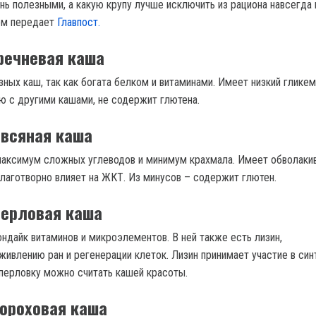
нь полезными, а какую крупу лучше исключить из рациона навсегда
том передает
Главпост.
речневая каша
зных каш, так как богата белком и витаминами. Имеет низкий глике
ию с другими кашами, не содержит глютена.
всяная каша
максимум сложных углеводов и минимум крахмала. Имеет обволак
благотворно влияет на ЖКТ. Из минусов – содержит глютен.
ерловая каша
ондайк витаминов и микроэлементов. В ней также есть лизин,
ивлению ран и регенерации клеток. Лизин принимает участие в син
 перловку можно считать кашей красоты.
ороховая каша