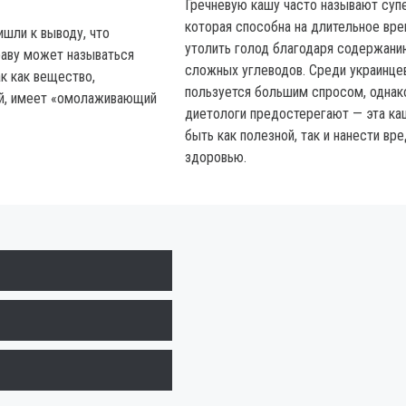
Гречневую кашу часто называют суп
которая способна на длительное вр
ишли к выводу, что
утолить голод благодаря содержани
раву может называться
сложных углеводов. Среди украинц
к как вещество,
пользуется большим спросом, однак
й, имеет «омолаживающий
диетологи предостерегают — эта к
быть как полезной, так и нанести вр
здоровью.