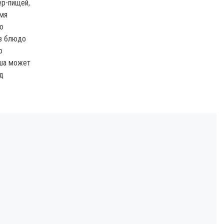
ер-пищей,
емя
ю
ев блюдо
о
аша может
ед