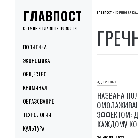
Skip
ГЛАВПОСТ
to
Главпост
>
гречневая ка
content
ГРЕЧ
СВЕЖИЕ И ГЛАВНЫЕ НОВОСТИ
Primary
ПОЛИТИКА
Menu
ЭКОНОМИКА
ОБЩЕСТВО
ЗДОРОВЬЕ
КРИМИНАЛ
НАЗВАНА ПО
ОБРАЗОВАНИЕ
ОМОЛАЖИВ
ЭФФЕКТОМ: 
ТЕХНОЛОГИИ
КАЖДОМУ КО
КУЛЬТУРА
16 ИЮЛЯ, 2021