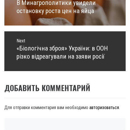
записям
В Минагрополитики увидели
Previous
post:
остановку роста цен на яйца
Next
«Біологічна зброя» України: в ООН
Next
post:
різко відреагували на заяви росії
ДОБАВИТЬ КОММЕНТАРИЙ
Для отправки комментария вам необходимо
авторизоваться
.