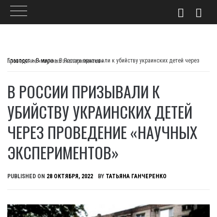
Skip
to
Главпост
>
В мире
>
В России призывали к убийству украинских детей через проведение «научных экспериментов»
content
В РОССИИ ПРИЗЫВАЛИ К
УБИЙСТВУ УКРАИНСКИХ ДЕТЕЙ
ЧЕРЕЗ ПРОВЕДЕНИЕ «НАУЧНЫХ
ЭКСПЕРИМЕНТОВ»
PUBLISHED ON
28 ОКТЯБРЯ, 2022
BY
ТАТЬЯНА ГАНЧЕРЕНКО