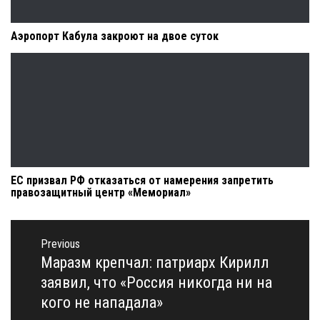
Аэропорт Кабула закроют на двое суток
ЕС призвал РФ отказаться от намерения запретить
правозащитный центр «Мемориал»
Навигация
по
Previous
записям
Маразм крепчал: патриарх Кирилл
Previous
post:
заявил, что «Россия никогда ни на
кого не нападала»