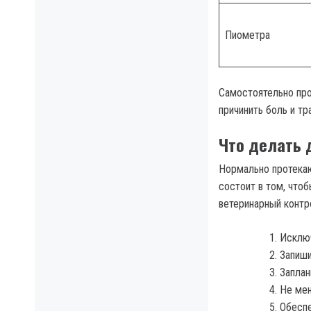
Пиометра
Самостоятельно про
причинить боль и тр
Что делать 
Нормально протекаю
состоит в том, что
ветеринарный контр
Исключ
Запиши
Заплан
Не мен
Обеспе