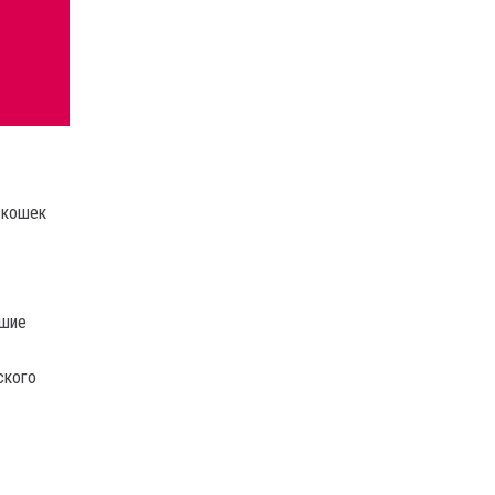
 кошек
ьшие
ского