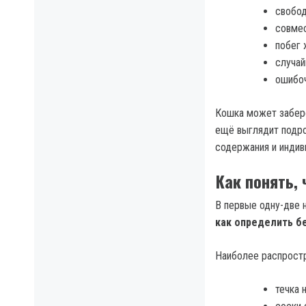
свобод
совмес
побег 
случай
ошибоч
Кошка может забере
ещё выглядит подро
содержания и индив
Как понять,
В первые одну-две 
как определить б
Наиболее распростр
течка 