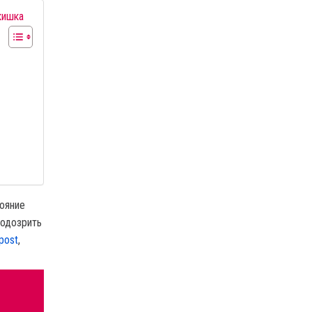
кишка
тояние
подозрить
post
,