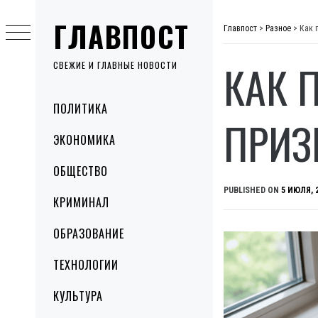
Skip
ГЛАВПОСТ
to
Главпост
>
Разное
>
Как 
content
КАК 
СВЕЖИЕ И ГЛАВНЫЕ НОВОСТИ
Primary
ПОЛИТИКА
Menu
ПРИЗ
ЭКОНОМИКА
ОБЩЕСТВО
PUBLISHED ON
5 ИЮЛЯ, 
КРИМИНАЛ
ОБРАЗОВАНИЕ
ТЕХНОЛОГИИ
КУЛЬТУРА