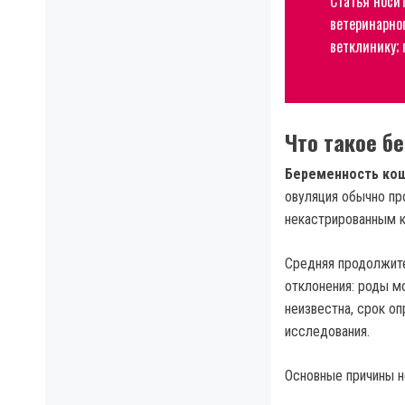
Статья носи
ветеринарног
ветклинику;
Что такое б
Беременность ко
овуляция обычно пр
некастрированным к
Средняя продолжит
отклонения: роды мо
неизвестна, срок о
исследования.
Основные причины н