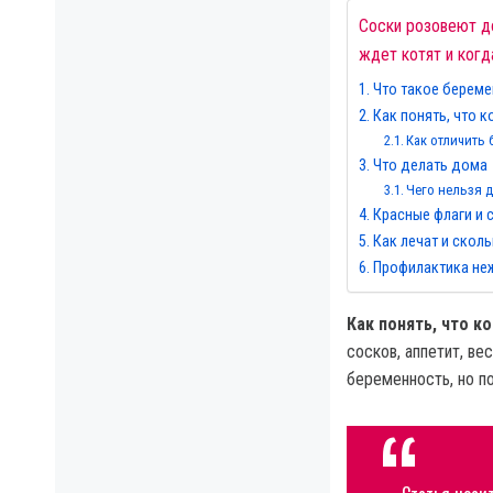
Соски розовеют до
ждет котят и когд
Что такое береме
Как понять, что 
Как отличить
Что делать дома
Чего нельзя 
Красные флаги и
Как лечат и скол
Профилактика не
Как понять, что 
сосков, аппетит, ве
беременность, но п