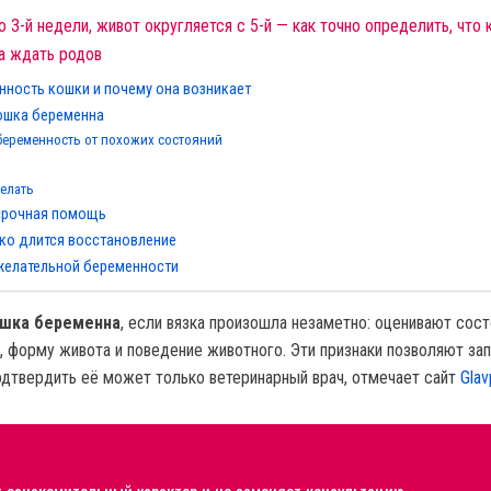
 3-й недели, живот округляется с 5-й — как точно определить, что 
а ждать родов
нность кошки и почему она возникает
кошка беременна
 беременность от похожих состояний
делать
 срочная помощь
ько длится восстановление
желательной беременности
кошка беременна
, если вязка произошла незаметно: оценивают сос
с, форму живота и поведение животного. Эти признаки позволяют за
одтвердить её может только ветеринарный врач, отмечает сайт
Glav