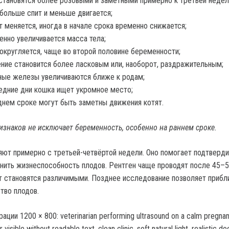
становятся более розовыми и заметными примерно к третьей недел
больше спит и меньше двигается;
т меняется, иногда в начале срока временно снижается;
енно увеличивается масса тела;
округляется, чаще во второй половине беременности;
ние становится более ласковым или, наоборот, раздражительным;
ые железы увеличиваются ближе к родам;
едние дни кошка ищет укромное место;
днем сроке могут быть заметны движения котят.
ризнаков не исключает беременность, особенно на раннем сроке.
ют примерно с третьей-четвёртой недели. Оно помогает подтверди
нить жизнеспособность плодов. Рентген чаще проводят после 45–55
т становятся различимыми. Позднее исследование позволяет прибл
тво плодов.
ции 1200 × 800: veterinarian performing ultrasound on a calm pregnan
visible without readable text, clean clinic, soft natural light, realistic 