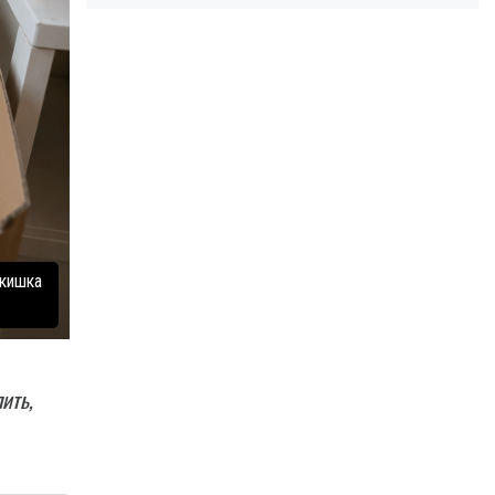
 кишка
ить,