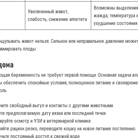
Возможны выделения
Увеличенный живот,
жажда, температура 
слабость, снижение аппетита
ухудшение состояния
щупывать живот нельзя. Сильное или неправильное давление може
авмировать плоды.
дома
щая беременность не требует первой помощи. Основная задача вл
бы обеспечить спокойные условия, полноценное питание и своеврем
оль.
ите свободный выгул и контакты с другими животными.
те предполагаемую дату вязки или последней течки.
ируйте осмотр и УЗИ в ветеринарной клинике.
яйте рацион резко, переводите кошку на новое питание постепенно.
чьте постоянный доступ к свежей воде.