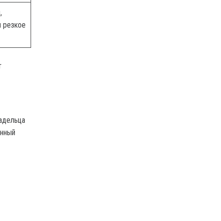
,
и резкое
т
адельца
енный