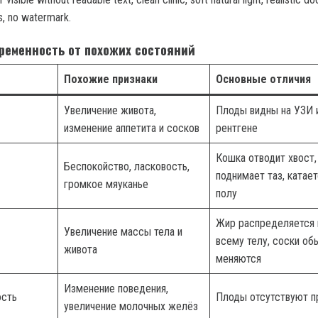
s, no watermark.
еременность от похожих состояний
Похожие признаки
Основные отличия
Увеличение живота,
Плоды видны на УЗИ 
изменение аппетита и сосков
рентгене
Кошка отводит хвост,
Беспокойство, ласковость,
поднимает таз, катает
громкое мяуканье
полу
Жир распределяется 
Увеличение массы тела и
всему телу, соски об
живота
меняются
Изменение поведения,
ость
Плоды отсутствуют п
увеличение молочных желёз