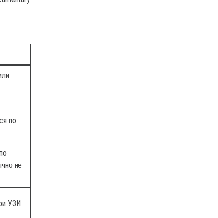
или
ся по
по
ычно не
ри УЗИ