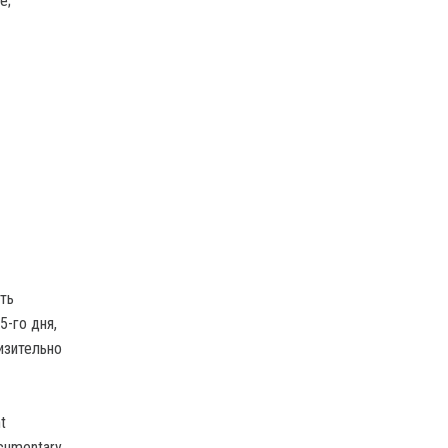
е;
ть
-го дня,
изительно
t
documentary