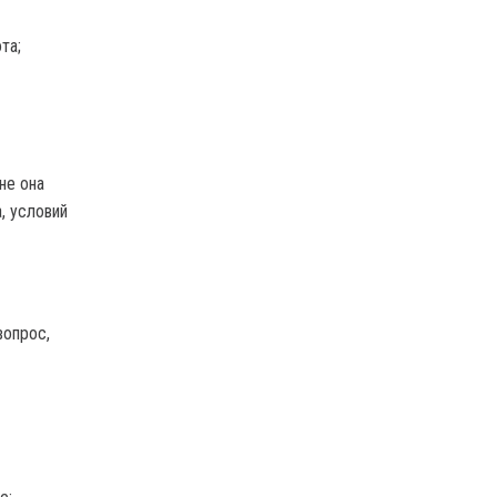
та;
не она
, условий
вопрос,