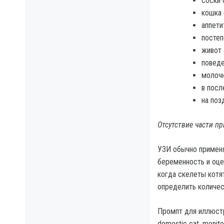
соски 
кошка 
аппети
постеп
живот 
поведе
молочн
в посл
на поз
Отсутствие части п
УЗИ обычно применя
беременность и оце
когда скелеты котя
определить количес
Промпт для иллюстра
domestic cat, monitor 