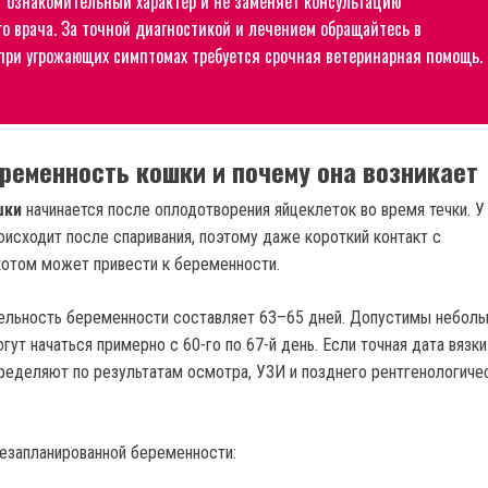
т ознакомительный характер и не заменяет консультацию
о врача. За точной диагностикой и лечением обращайтесь в
 при угрожающих симптомах требуется срочная ветеринарная помощь.
еременность кошки и почему она возникает
шки
начинается после оплодотворения яйцеклеток во время течки. У
оисходит после спаривания, поэтому даже короткий контакт с
отом может привести к беременности.
ельность беременности составляет 63–65 дней. Допустимы небол
гут начаться примерно с 60-го по 67-й день. Если точная дата вязки
пределяют по результатам осмотра, УЗИ и позднего рентгенологиче
езапланированной беременности: