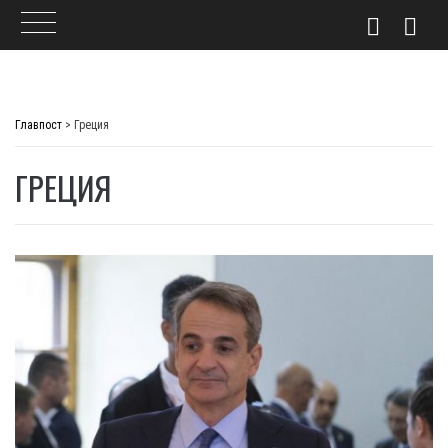
Skip
to
Главпост
>
Греция
content
ГРЕЦИЯ