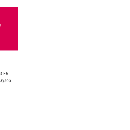
и
а не
аузер.