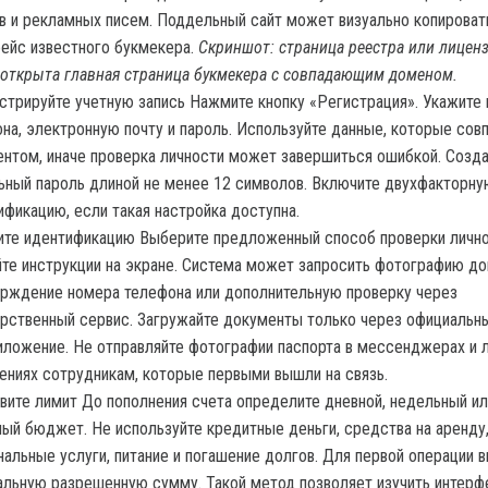
в и рекламных писем. Поддельный сайт может визуально копироват
ейс известного букмекера.
Скриншот: страница реестра или лиценз
открыта главная страница букмекера с совпадающим доменом.
стрируйте учетную запись Нажмите кнопку «Регистрация». Укажите
на, электронную почту и пароль. Используйте данные, которые сов
нтом, иначе проверка личности может завершиться ошибкой. Созд
ьный пароль длиной не менее 12 символов. Включите двухфакторну
ификацию, если такая настройка доступна.
те идентификацию Выберите предложенный способ проверки лично
те инструкции на экране. Система может запросить фотографию до
рждение номера телефона или дополнительную проверку через
рственный сервис. Загружайте документы только через официальн
иложение. Не отправляйте фотографии паспорта в мессенджерах и 
ниях сотрудникам, которые первыми вышли на связь.
вите лимит До пополнения счета определите дневной, недельный ил
ый бюджет. Не используйте кредитные деньги, средства на аренду
альные услуги, питание и погашение долгов. Для первой операции 
льную разрешенную сумму. Такой метод позволяет изучить интерф