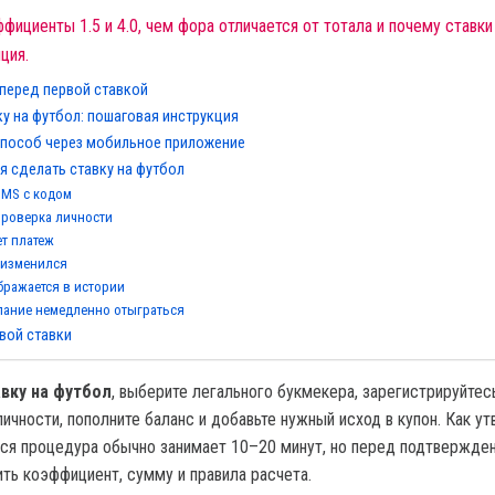
фициенты 1.5 и 4.0, чем фора отличается от тотала и почему ставки
иция.
перед первой ставкой
ку на футбол: пошаговая инструкция
способ через мобильное приложение
я сделать ставку на футбол
SMS с кодом
проверка личности
ет платеж
 изменился
бражается в истории
лание немедленно отыграться
вой ставки
вку на футбол
, выберите легального букмекера, зарегистрируйтес
ичности, пополните баланс и добавьте нужный исход в купон. Как у
 вся процедура обычно занимает 10–20 минут, но перед подтвержде
ть коэффициент, сумму и правила расчета.