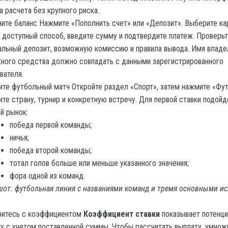
а расчета без крупного риска.
ите баланс Нажмите «Пополнить счет» или «Депозит». Выберите ка
 доступный способ, введите сумму и подтвердите платеж. Проверьт
льный депозит, возможную комиссию и правила вывода. Имя владе
ного средства должно совпадать с данными зарегистрированного
вателя.
те футбольный матч Откройте раздел «Спорт», затем нажмите «Фут
те страну, турнир и конкретную встречу. Для первой ставки подойд
й рынок:
победа первой команды;
ничья;
победа второй команды;
тотал голов больше или меньше указанного значения;
фора одной из команд.
от: футбольная линия с названиями команд и тремя основными ис
ритесь с коэффициентом
Коэффициент ставки
показывает потенц
у с учетом поставленной суммы. Чтобы рассчитать выплату, умнож