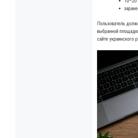
10–20 
заране
Пользователь долже
выбранной площадки
сайте украинского р