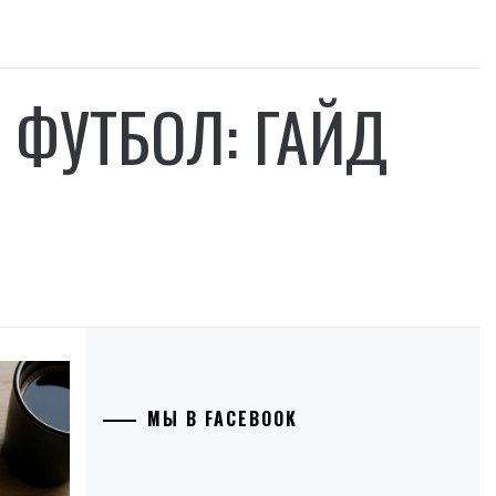
 ФУТБОЛ: ГАЙД
МЫ В FACEBOOK