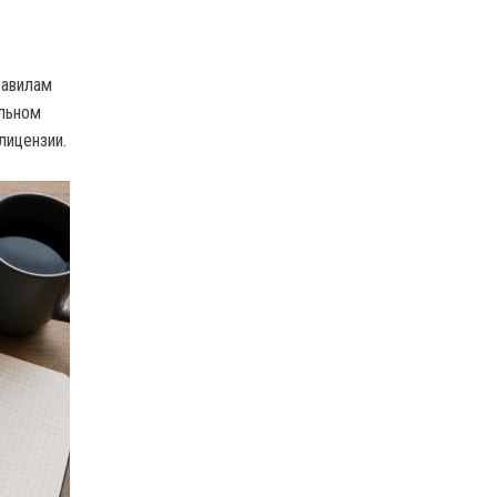
равилам
альном
лицензии.