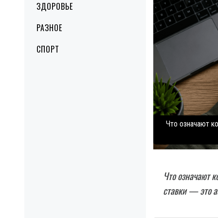
ЗДОРОВЬЕ
РАЗНОЕ
СПОРТ
Что означают ко
Что означают к
ставки — это аз