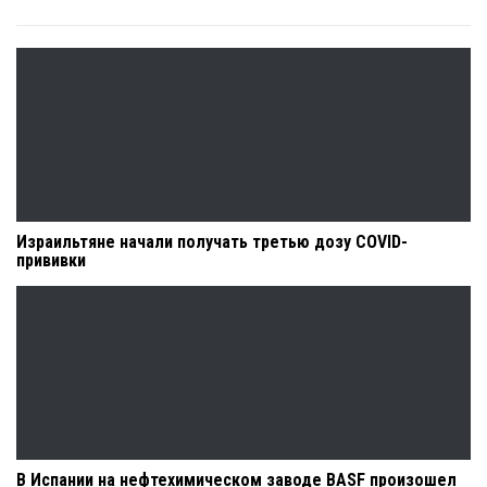
Израильтяне начали получать третью дозу COVID-
прививки
В Испании на нефтехимическом заводе BASF произошел