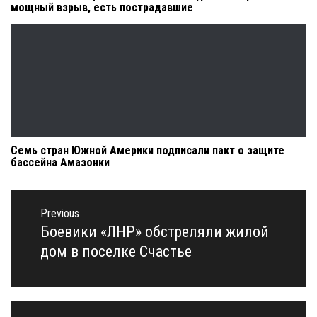
мощный взрыв, есть пострадавшие
Семь стран Южной Америки подписали пакт о защите
бассейна Амазонки
Навигация
по
Previous
записям
Боевики «ЛНР» обстреляли жилой
Previous
post:
дом в поселке Счастье