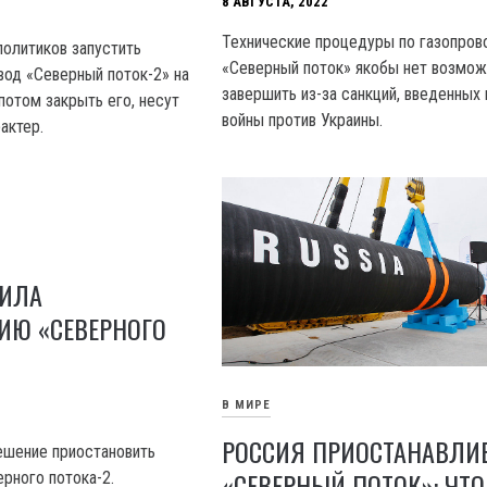
8 АВГУСТА, 2022
Технические процедуры по газопров
олитиков запустить
«Северный поток» якобы нет возмо
вод «Северный поток-2» на
завершить из-за санкций, введенных 
потом закрыть его, несут
войны против Украины.
актер.
ВИЛА
ИЮ «СЕВЕРНОГО
В МИРЕ
РОССИЯ ПРИОСТАНАВЛИ
ешение приостановить
«СЕВЕРНЫЙ ПОТОК»: ЧТО
рного потока-2.