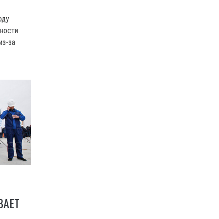
оду
жности
из-за
ВАЕТ