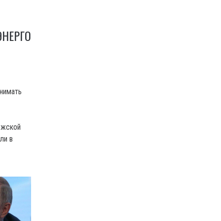
НЕРГО
Я
нимать
ожской
ли в