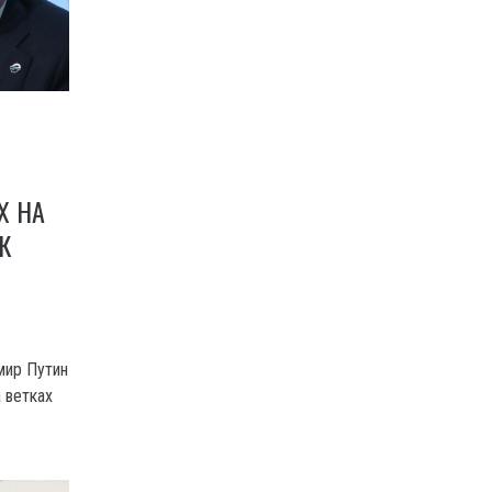
Х НА
К
мир Путин
 ветках