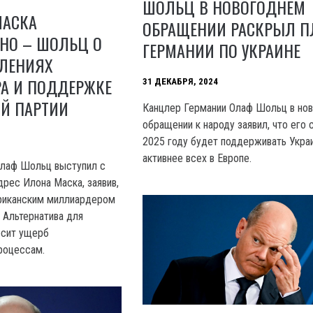
ШОЛЬЦ В НОВОГОДНЕМ
МАСКА
ОБРАЩЕНИИ РАСКРЫЛ 
ЬНО – ШОЛЬЦ О
ГЕРМАНИИ ПО УКРАИНЕ
ВЛЕНИЯХ
А И ПОДДЕРЖКЕ
31 ДЕКАБРЯ, 2024
ОЙ ПАРТИИ
Канцлер Германии Олаф Шольц в но
обращении к народу заявил, что его 
2025 году будет поддерживать Укра
активнее всех в Европе.
Олаф Шольц выступил с
дрес Илона Маска, заявив,
риканским миллиардером
 Альтернатива для
осит ущерб
роцессам.