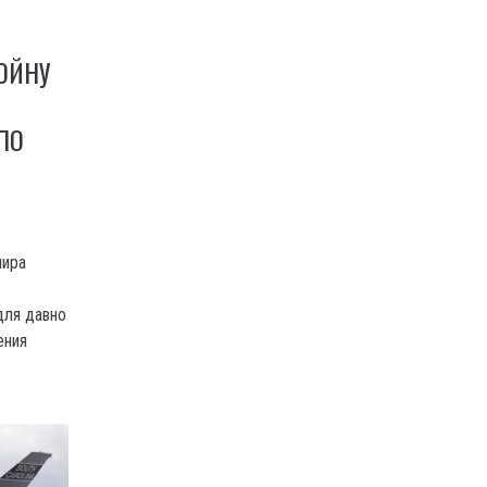
ОЙНУ
ПО
мира
для давно
ения