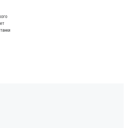
кого
ует
 танки