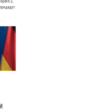
opard 2,
передадут
И