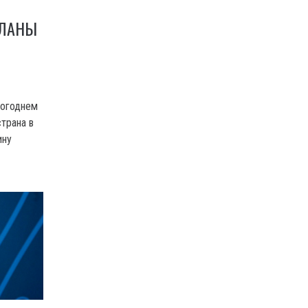
ПЛАНЫ
вогоднем
страна в
ину