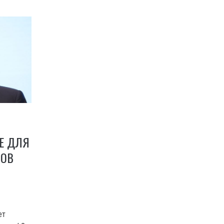
Е ДЛЯ
КОВ
ет