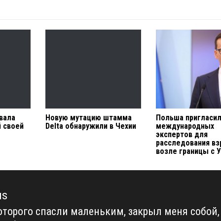
вала
Новую мутацию штамма
Польша пригласи
 своей
Delta обнаружили в Чехии
международных
экспертов для
расследования в
возле границы с 
us
которого спасли маленьким, закрыл меня собой,
us