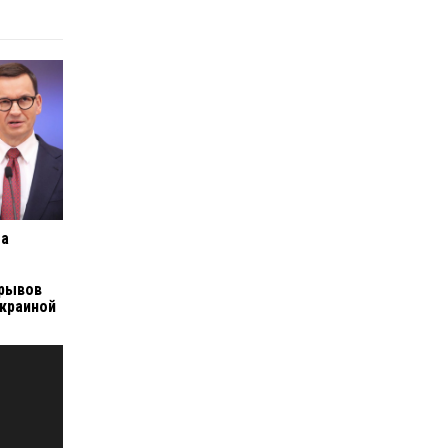
ла
зрывов
Украиной