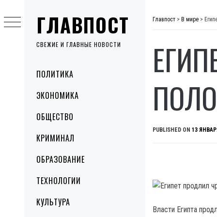
Skip
ГЛАВПОСТ
to
Главпост
>
В мире
>
Егип
content
ЕГИП
СВЕЖИЕ И ГЛАВНЫЕ НОВОСТИ
Primary
ПОЛИТИКА
Menu
ПОЛО
ЭКОНОМИКА
ОБЩЕСТВО
PUBLISHED ON
13 ЯНВАР
КРИМИНАЛ
ОБРАЗОВАНИЕ
ТЕХНОЛОГИИ
КУЛЬТУРА
Власти Египта прод