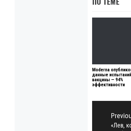
ПО ТЕМЕ
Moderna опублико
данные испытаний
вакцины — 94%
эффективности
Навигация
по
Previo
записям
«Лев, 
Previo