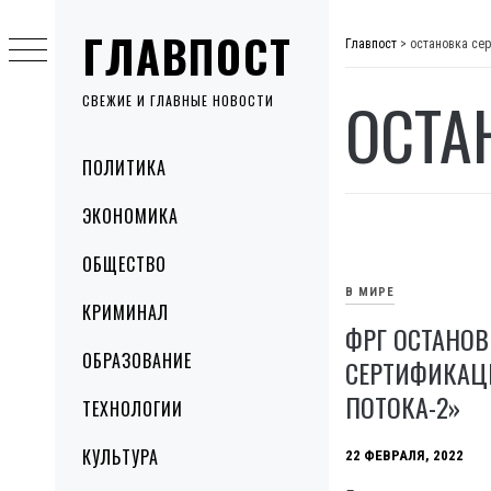
Skip
ГЛАВПОСТ
to
Главпост
>
остановка се
content
ОСТА
СВЕЖИЕ И ГЛАВНЫЕ НОВОСТИ
Primary
ПОЛИТИКА
Menu
ЭКОНОМИКА
ОБЩЕСТВО
В МИРЕ
КРИМИНАЛ
ФРГ ОСТАНО
ОБРАЗОВАНИЕ
СЕРТИФИКАЦ
ПОТОКА-2»
ТЕХНОЛОГИИ
КУЛЬТУРА
22 ФЕВРАЛЯ, 2022