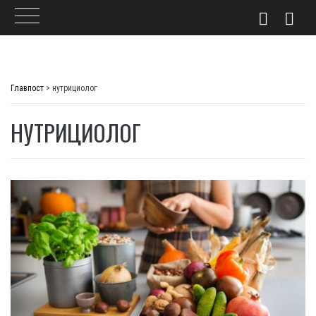
Skip
to
Главпост
>
нутрициолог
content
НУТРИЦИОЛОГ