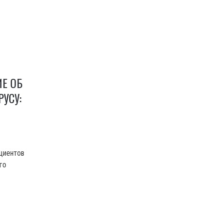
Е ОБ
УСУ:
ациентов
го