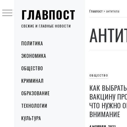
Skip
ГЛАВПОСТ
to
Главпост
>
антитела
content
АНТИ
СВЕЖИЕ И ГЛАВНЫЕ НОВОСТИ
Primary
ПОЛИТИКА
Menu
ЭКОНОМИКА
ОБЩЕСТВО
ОБЩЕСТВО
КРИМИНАЛ
КАК ВЫБРАТ
ОБРАЗОВАНИЕ
ВАКЦИНУ ПРО
ЧТО НУЖНО О
ТЕХНОЛОГИИ
ВНИМАНИЕ
КУЛЬТУРА
4 НОЯБРЯ, 2021