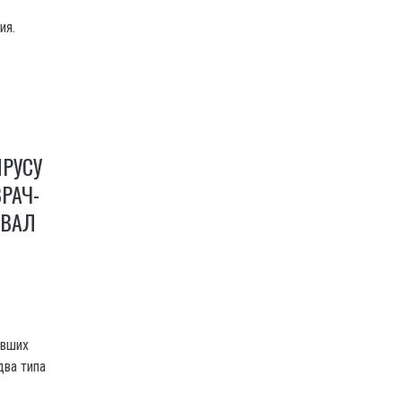
ия.
РУСУ
РАЧ-
ОВАЛ
евших
два типа