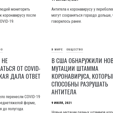
людей мониторить
Антитела к коронавирусу у перебол
 к коронавирусу после
могут сохраняться гораздо дольше,
OVID-19.
говорилось ранее.
ВО
В МИРЕ
ОБЩЕСТВО
 НЕ
В США ОБНАРУЖИЛИ НО
ТЬСЯ ОТ COVID-
МУТАЦИИ ШТАММА
СКАЯ ДАЛА ОТВЕТ
КОРОНАВИРУСА, КОТОРЫ
СПОСОБНЫ РАЗРУШАТЬ
АНТИТЕЛА
ело перенесли COVID-19
среднетяжелой форме,
9 ИЮЛЯ, 2021
я до полугода.
Новые мутации разных штаммов кор