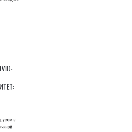
VID-
ТЕТ:
ирусом в
ичиной