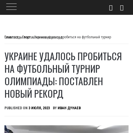
Skip
to
Главпост
>
Спорт
>
Украине удалось пробиться на футбольный турнир олимпиады: поставлен новый рекорд
content
УКРАИНЕ УДАЛОСЬ ПРОБИТЬСЯ
НА ФУТБОЛЬНЫЙ ТУРНИР
ОЛИМПИАДЫ: ПОСТАВЛЕН
НОВЫЙ РЕКОРД
PUBLISHED ON
3 ИЮЛЯ, 2023
BY
ИВАН ДУНАЕВ