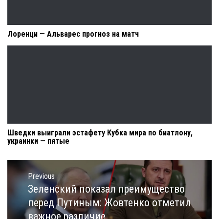
Лоренци — Альварес прогноз на матч
Шведки выиграли эстафету Кубка мира по биатлону,
украинки — пятые
Навигация
по
Previous
записям
Зеленский показал преимущество
Previous
post:
перед Путиным: Жовтенко отметил
важное различие