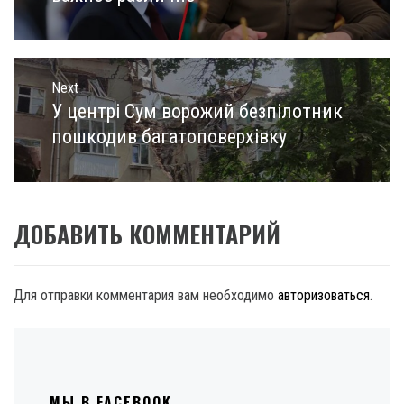
Next
У центрі Сум ворожий безпілотник
Next
post:
пошкодив багатоповерхівку
ДОБАВИТЬ КОММЕНТАРИЙ
Для отправки комментария вам необходимо
авторизоваться
.
МЫ В FACEBOOK