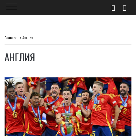
Skip
to
Главпост
>
Англия
content
АНГЛИЯ