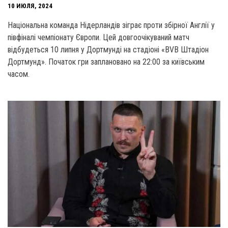
10 ИЮЛЯ, 2024
Національна команда Нідерландів зіграє проти збірної Англії у
півфіналі чемпіонату Європи. Цей довгоочікуваний матч
відбудеться 10 липня у Дортмунді на стадіоні «BVB Штадіон
Дортмунд». Початок гри заплановано на 22:00 за київським
часом.