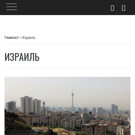
Skip
to
Главпост
>
Израиль
content
ИЗРАИЛЬ