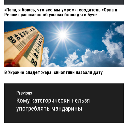
«Папа, я боюсь, что все мы умрем»: создатель «Орла и
Решки» рассказал об ужасах блокады в Буче
В Украине спадет жара: синоптики назвали дату
Навигация
по
Previous
записям
Кому категорически нельзя
Previous
post:
употреблять мандарины