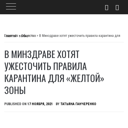
Skip
to
Главпост
>
Общество
>
В Минздраве хотят ужесточить правила карантина для «желтой» зоны
content
В МИНЗДРАВЕ ХОТЯТ
УЖЕСТОЧИТЬ ПРАВИЛА
КАРАНТИНА ДЛЯ «ЖЕЛТОЙ»
ЗОНЫ
PUBLISHED ON
17 НОЯБРЯ, 2021
BY
ТАТЬЯНА ГАНЧЕРЕНКО