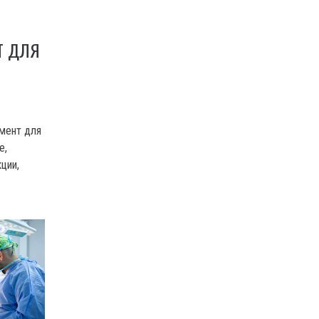
Т ДЛЯ
мент для
е,
ции,