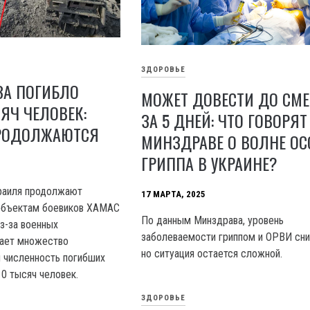
ЗДОРОВЬЕ
АЗА ПОГИБЛО
МОЖЕТ ДОВЕСТИ ДО СМЕ
СЯЧ ЧЕЛОВЕК:
ЗА 5 ДНЕЙ: ЧТО ГОВОРЯТ
РОДОЛЖАЮТСЯ
МИНЗДРАВЕ О ВОЛНЕ ОС
ГРИППА В УКРАИНЕ?
раиля продолжают
17 МАРТА, 2025
 объектам боевиков XAMAC
По данным Минздрава, уровень
из-за военных
заболеваемости гриппом и ОРВИ сни
дает множество
но ситуация остается сложной.
 численность погибших
10 тысяч человек.
ЗДОРОВЬЕ