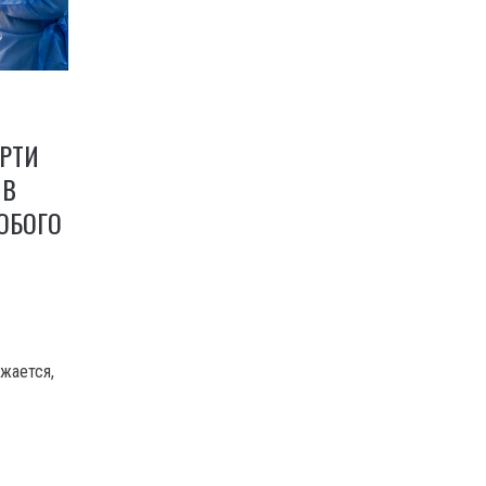
РТИ
 В
ОБОГО
жается,