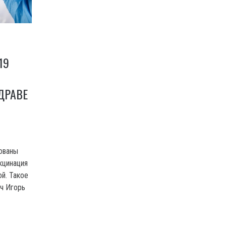
19
ДРАВЕ
ованы
кцинация
ой. Такое
ч Игорь