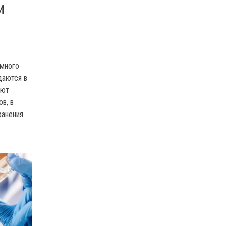
И
 много
даются в
уют
в, в
ранения