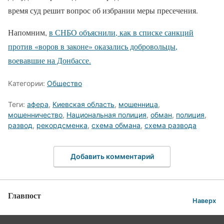
время суд решит вопрос об избрании меры пресечения.
Напомним,
в СНБО объяснили, как в списке санкций
против «воров в законе» оказались добровольцы,
воевавшие на Донбассе.
Категории:
Общество
Теги:
афера
,
Киевская область
,
мошенница
,
мошенничество
,
Национальная полиция
,
обман
,
полиция
,
развод
,
рекордсменка
,
схема обмана
,
схема развода
Добавить комментарий
Главпост
Наверх