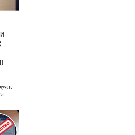
ЛИ
С
О
лучать
ты.