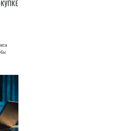
ОКУПКЕ
зиса
обы