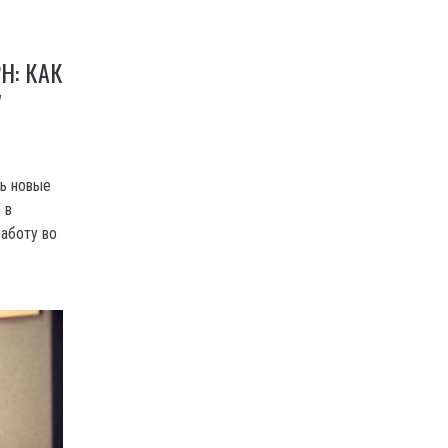
Н: КАК
У
ь новые
 в
работу во