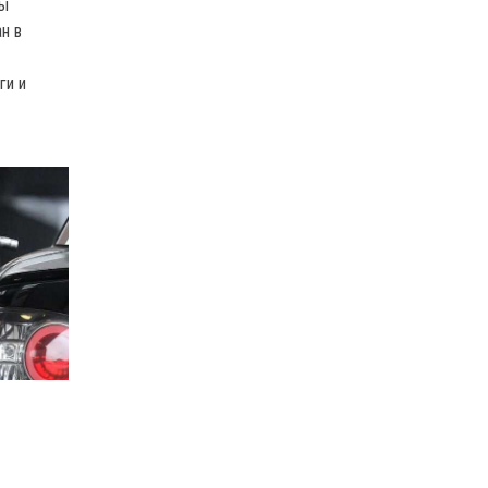
бы
н в
ги и