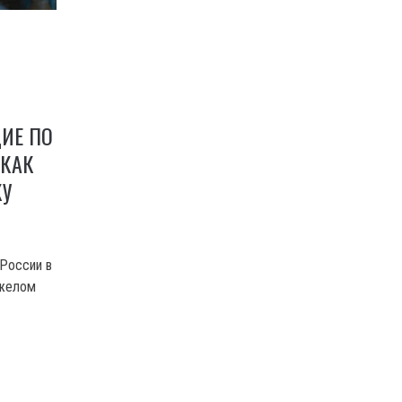
ИЕ ПО
 КАК
КУ
России в
яжелом