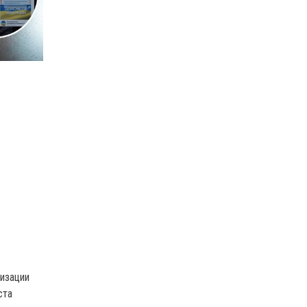
изации
ста