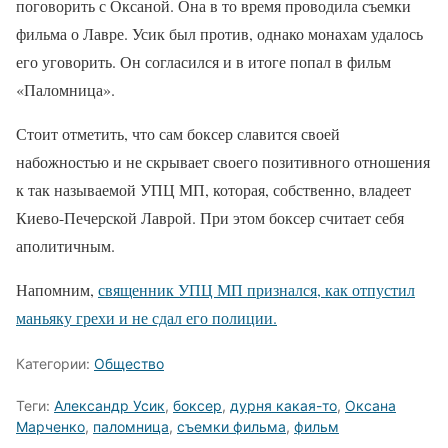
поговорить с Оксаной. Она в то время проводила съемки
фильма о Лавре. Усик был против, однако монахам удалось
его уговорить. Он согласился и в итоге попал в фильм
«Паломница».
Стоит отметить, что сам боксер славится своей
набожностью и не скрывает своего позитивного отношения
к так называемой УПЦ МП, которая, собственно, владеет
Киево-Печерской Лаврой. При этом боксер считает себя
аполитичным.
Напомним,
священник УПЦ МП признался, как отпустил
маньяку грехи и не сдал его полиции.
Категории:
Общество
Теги:
Александр Усик
,
боксер
,
дурня какая-то
,
Оксана
Марченко
,
паломница
,
съемки фильма
,
фильм