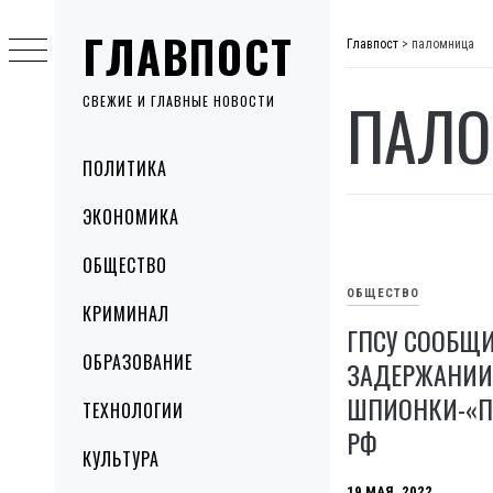
Skip
ГЛАВПОСТ
to
Главпост
>
паломница
content
ПАЛ
СВЕЖИЕ И ГЛАВНЫЕ НОВОСТИ
Primary
ПОЛИТИКА
Menu
ЭКОНОМИКА
ОБЩЕСТВО
ОБЩЕСТВО
КРИМИНАЛ
ГПСУ СООБЩ
ОБРАЗОВАНИЕ
ЗАДЕРЖАНИИ
ШПИОНКИ-«
ТЕХНОЛОГИИ
РФ
КУЛЬТУРА
19 МАЯ, 2022