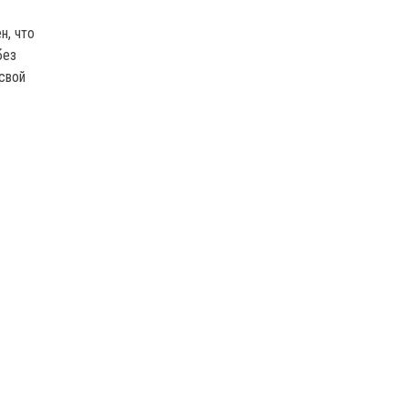
н, что
без
свой