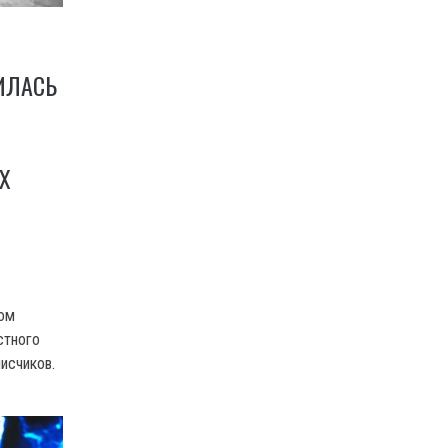
ИЛАСЬ
Х
ом
стного
исчиков.