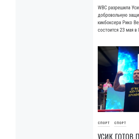
WBC разрешила Уси
добровольную защит
кикбоксера Рико Ве
состоится 23 мая в 
СПОРТ
СПОРТ
УСИК ГОТОВ 