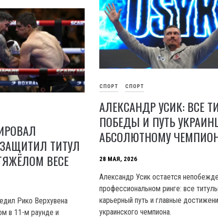
СПОРТ
СПОРТ
АЛЕКСАНДР УСИК: ВСЕ Т
ПОБЕДЫ И ПУТЬ УКРАИН
ТИРОВАЛ
АБСОЛЮТНОМУ ЧЕМПИОН
 ЗАЩИТИЛ ТИТУЛ
ТЯЖЁЛОМ ВЕСЕ
28 МАЯ, 2026
Александр Усик остается непобежд
профессиональном ринге: все титулы
карьерный путь и главные достижен
едил Рико Верхувена
украинского чемпиона.
ом в 11-м раунде и