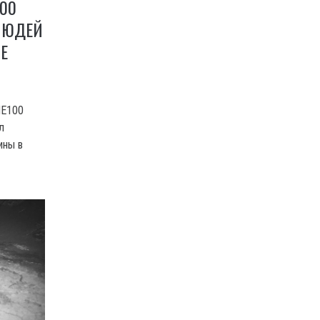
00
ЛЮДЕЙ
E
ME100
л
ины в