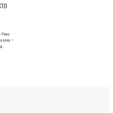
СТО
в Рико
На кону —
д.