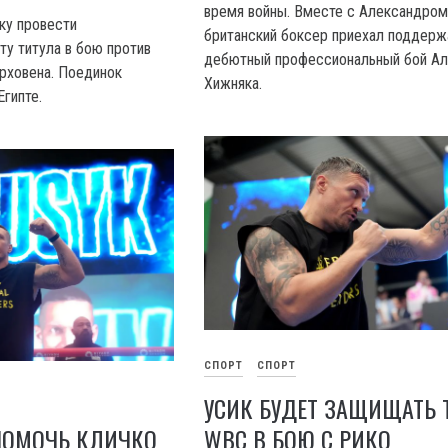
время войны. Вместе с Александро
ку провести
британский боксер приехал поддерж
у титула в бою против
дебютный профессиональный бой А
рховена. Поединок
Хижняка.
Египте.
СПОРТ
СПОРТ
УСИК БУДЕТ ЗАЩИЩАТЬ 
WBC В БОЮ С РИКО
ПОМОЧЬ КЛИЧКО