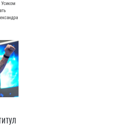
м Усиком
ать
лександра
ТИТУЛ