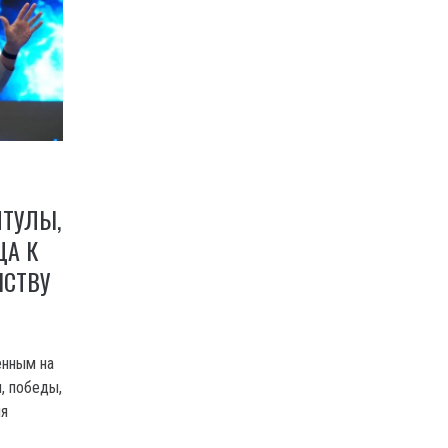
ИТУЛЫ,
ЦА К
СТВУ
енным на
, победы,
ия