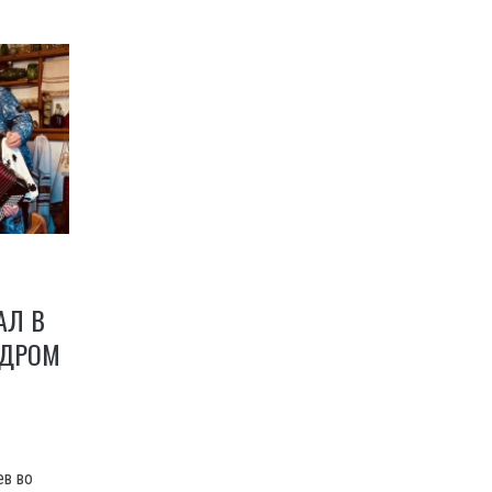
АЛ В
НДРОМ
ев во