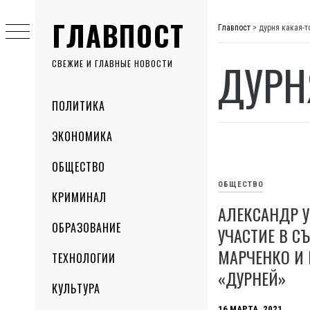
Skip
ГЛАВПОСТ
to
Главпост
>
дурня какая-т
content
ДУРН
СВЕЖИЕ И ГЛАВНЫЕ НОВОСТИ
Primary
ПОЛИТИКА
Menu
ЭКОНОМИКА
ОБЩЕСТВО
ОБЩЕСТВО
КРИМИНАЛ
АЛЕКСАНДР У
ОБРАЗОВАНИЕ
УЧАСТИЕ В С
МАРЧЕНКО И 
ТЕХНОЛОГИИ
«ДУРНЕЙ»
КУЛЬТУРА
16 МАРТА, 2021