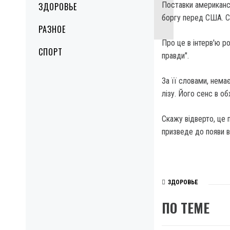
Поставки американс
ЗДОРОВЬЕ
боргу перед США. С
РАЗНОЕ
Про це в інтерв'ю р
СПОРТ
правди".
За її словами, нема
лізу. Його сенс в о
Скажу відверто, це 
призведе до появи в
ЗДОРОВЬЕ
ПО ТЕМЕ