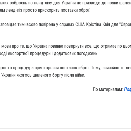
ьких озброєнь по ленд-лізу для України не призведе до появи шале
ам ленд-ліз просто прискорить поставки зброї.
озповідає тимчасово повірена у справах США Крістіна Квін для "Євро
є мови про те, що Україна повинна повернути все, що отримає по цьо
бході експортної процедури і додаткових погоджень.
просто процедура прискорення поставок зброї. Тому, звичайно ж, ле
 України якогось шаленого боргу після війни.
По материалам:
Под