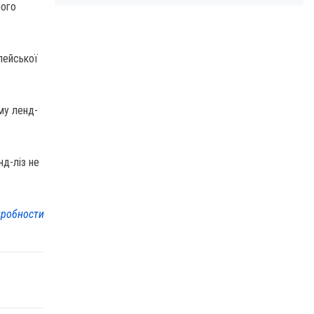
ного
пейської
му ленд-
нд-ліз не
робности