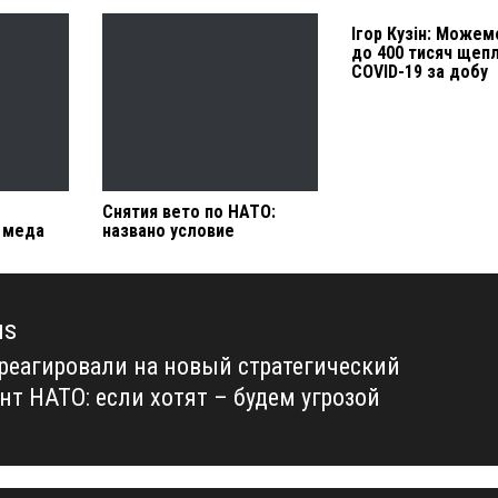
Ігор Кузін: Можем
до 400 тисяч щепл
COVID-19 за добу
Снятия вето по НАТО:
 меда
названо условие
us
треагировали на новый стратегический
us
нт НАТО: если хотят – будем угрозой