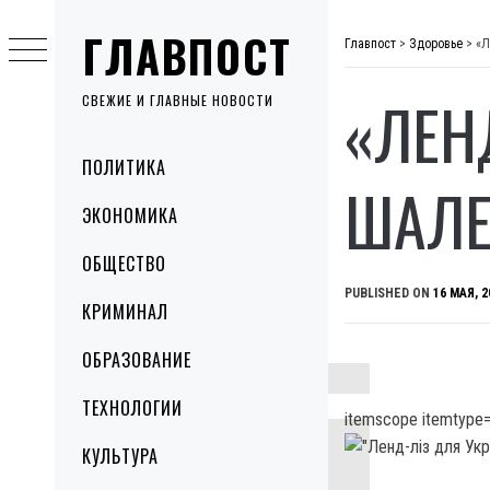
Skip
ГЛАВПОСТ
to
Главпост
>
Здоровье
>
«Л
content
«ЛЕН
СВЕЖИЕ И ГЛАВНЫЕ НОВОСТИ
Primary
ПОЛИТИКА
Menu
ШАЛЕ
ЭКОНОМИКА
ОБЩЕСТВО
PUBLISHED ON
16 МАЯ, 2
КРИМИНАЛ
ОБРАЗОВАНИЕ
ТЕХНОЛОГИИ
itemscope itemtype=
КУЛЬТУРА