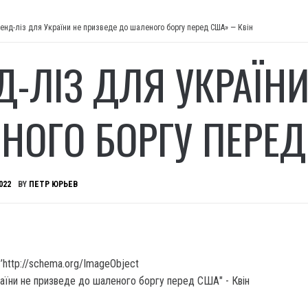
енд-ліз для України не призведе до шаленого боргу перед США» — Квін
Д-ЛІЗ ДЛЯ УКРАЇН
НОГО БОРГУ ПЕРЕД
022
BY
ПЕТР ЮРЬЕВ
’http://schema.org/ImageObject