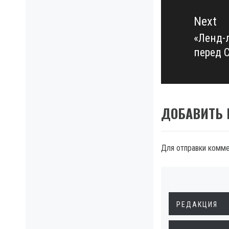
Next
«Ленд-л
Next
перед 
post:
ДОБАВИТЬ
Для отправки комм
РЕДАКЦИЯ