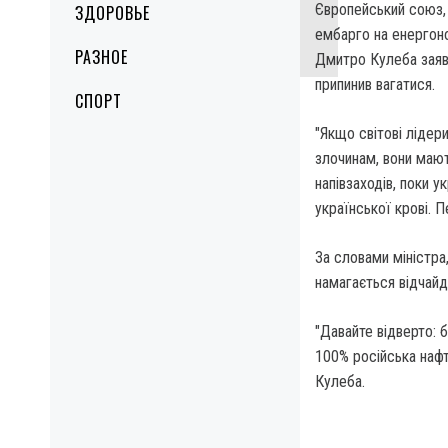
Європейський союз,
ЗДОРОВЬЕ
ембарго на енергоно
РАЗНОЕ
Дмитро Кулеба заяви
припинив вагатися.
СПОРТ
"Якщо світові лідер
злочинам, вони мают
напівзаходів, поки у
української крові. П
За словами міністра
намагається відчайд
"Давайте відверто: 
100% російська наф
Кулеба.