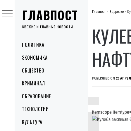
Skip
ГЛАВПОСТ
to
Главпост
>
Здоровье
>
Ку
content
КУЛЕ
СВЕЖИЕ И ГЛАВНЫЕ НОВОСТИ
Primary
ПОЛИТИКА
Menu
НАФТУ
ЭКОНОМИКА
ОБЩЕСТВО
PUBLISHED ON
26 АПРЕЛ
КРИМИНАЛ
ОБРАЗОВАНИЕ
ТЕХНОЛОГИИ
itemscope itemtype=
КУЛЬТУРА