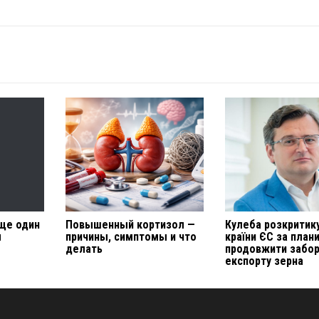
ще один
Повышенный кортизол —
Кулеба розкритик
м
причины, симптомы и что
країни ЄС за план
делать
продовжити забо
експорту зерна