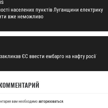
us
шості населених пунктів Луганщини електрику
us
ити вже неможливо
закликав ЄС ввести ембарго на нафту росії
 КОММЕНТАРИЙ
ентария вам необходимо
авторизоваться
.