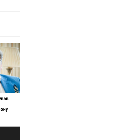
ував
и
рону