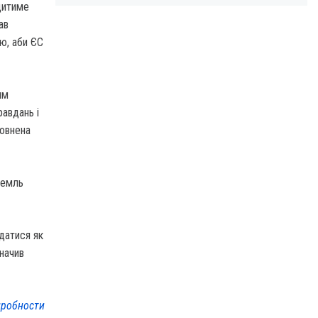
дитиме
ав
ю, аби ЄС
им
равдань і
повнена
ремль
ядатися як
начив
робности