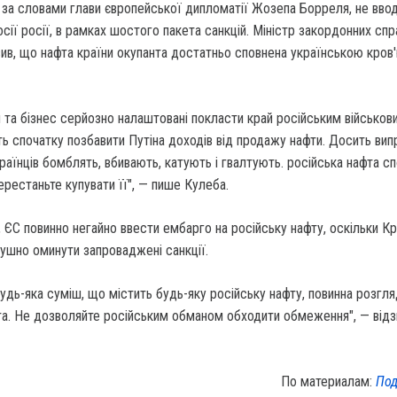
 за словами глави європейської дипломатії Жозепа Борреля, не вво
сії росії, в рамках шостого пакета санкцій. Міністр закордонних спр
в, що нафта країни окупанта достатньо сповнена українською кров'
и та бізнес серйозно налаштовані покласти край російським військов
ь спочатку позбавити Путіна доходів від продажу нафти. Досить вип
країнців бомблять, вбивають, катують і гвалтують. російська нафта с
ерестаньте купувати її", — пише Кулеба.
, ЄС повинно негайно ввести ембарго на російську нафту, оскільки К
ушно оминути запроваджені санкції.
будь-яка суміш, що містить будь-яку російську нафту, повинна розгл
та. Не дозволяйте російським обманом обходити обмеження", — відз
По материалам:
Под