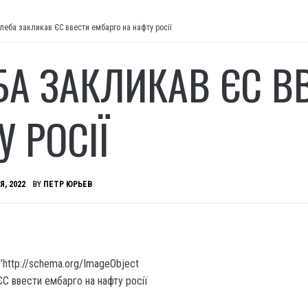
леба закликав ЄС ввести ембарго на нафту росії
БА ЗАКЛИКАВ ЄС В
 РОСІЇ
Я, 2022
BY
ПЕТР ЮРЬЕВ
’http://schema.org/ImageObject