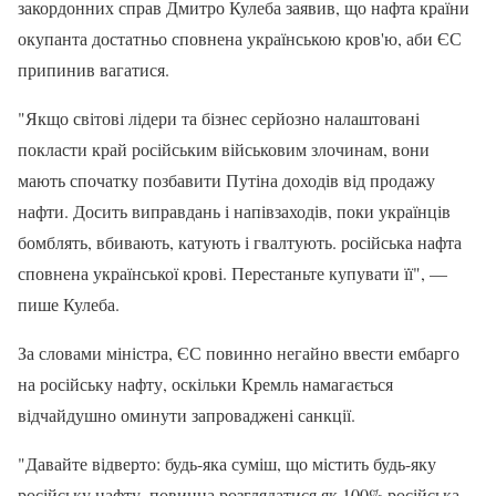
закордонних справ Дмитро Кулеба заявив, що нафта країни
окупанта достатньо сповнена українською кров'ю, аби ЄС
припинив вагатися.
"Якщо світові лідери та бізнес серйозно налаштовані
покласти край російським військовим злочинам, вони
мають спочатку позбавити Путіна доходів від продажу
нафти. Досить виправдань і напівзаходів, поки українців
бомблять, вбивають, катують і гвалтують. російська нафта
сповнена української крові. Перестаньте купувати її", —
пише Кулеба.
За словами міністра, ЄС повинно негайно ввести ембарго
на російську нафту, оскільки Кремль намагається
відчайдушно оминути запроваджені санкції.
"Давайте відверто: будь-яка суміш, що містить будь-яку
російську нафту, повинна розглядатися як 100% російська