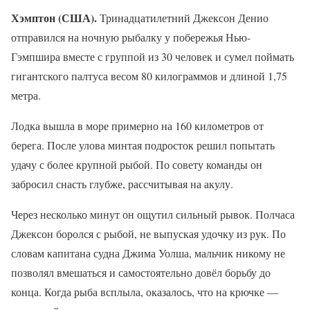
Хэмптон (США).
Тринадцатилетний Джексон Денио
отправился на ночную рыбалку у побережья Нью-
Гэмпшира вместе с группой из 30 человек и сумел поймать
гигантского палтуса весом 80 килограммов и длиной 1,75
метра.
Лодка вышла в море примерно на 160 километров от
берега. После улова минтая подросток решил попытать
удачу с более крупной рыбой. По совету команды он
забросил снасть глубже, рассчитывая на акулу.
Через несколько минут он ощутил сильный рывок. Полчаса
Джексон боролся с рыбой, не выпуская удочку из рук. По
словам капитана судна Джима Уолша, мальчик никому не
позволял вмешаться и самостоятельно довёл борьбу до
конца. Когда рыба всплыла, оказалось, что на крючке —