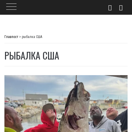
Skip
to
Главпост
>
рыбалка США
content
РЫБАЛКА США