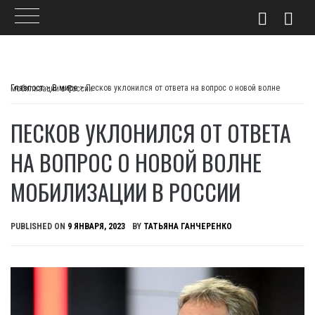
Skip
to
Главпост
>
В мире
>
Песков уклонился от ответа на вопрос о новой волне мобилизации в России
content
ПЕСКОВ УКЛОНИЛСЯ ОТ ОТВЕТА
НА ВОПРОС О НОВОЙ ВОЛНЕ
МОБИЛИЗАЦИИ В РОССИИ
PUBLISHED ON
9 ЯНВАРЯ, 2023
BY
ТАТЬЯНА ГАНЧЕРЕНКО