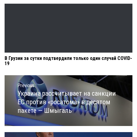
В Грузии за сутки подтвердили только один случай COVID-
19
Навигация
по
Previous
записям
Украина рассчитывает на санкции
Previous
post:
ЕС против «росатома» в десятом
пакете — Шмыгаль