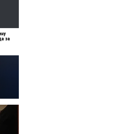
ину
да за