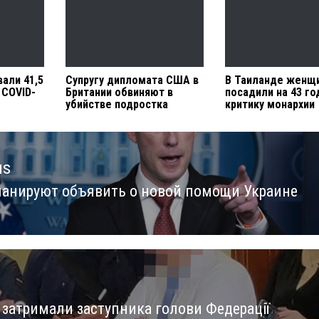
али 41,5
Супругу дипломата США в
В Таиланде женщ
 COVID-
Британии обвиняют в
посадили на 43 го
убийстве подростка
критику монархии
us
анируют объявить о новой помощи Украине
us
і затримали заступника голови Федерації