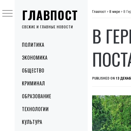
Skip
ГЛАВПОСТ
to
Главпост
>
В мире
>
В Ге
content
В ГЕ
СВЕЖИЕ И ГЛАВНЫЕ НОВОСТИ
Primary
ПОЛИТИКА
Menu
ПОСТ
ЭКОНОМИКА
ОБЩЕСТВО
PUBLISHED ON
13 ДЕКАБ
КРИМИНАЛ
ОБРАЗОВАНИЕ
ТЕХНОЛОГИИ
КУЛЬТУРА