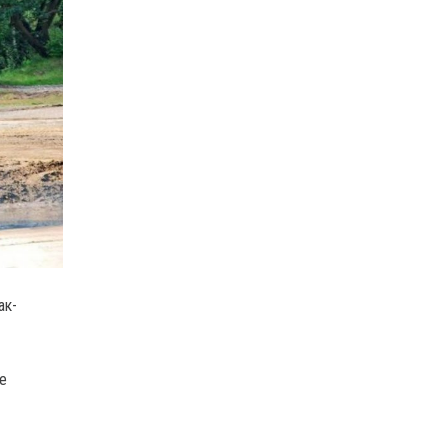
ак-
е