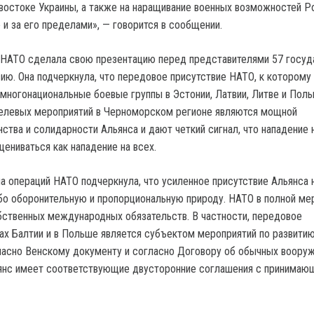
востоке Украины, а также на наращивание военных возможностей Р
 и за его пределами», — говорится в сообщении.
 НАТО сделала свою презентацию перед представителями 57 госуд
ию. Она подчеркнула, что передовое присутствие НАТО, к которому
многонациональные боевые группы в Эстонии, Латвии, Литве и Поль
целевых мероприятий в Черноморском регионе являются мощной
ства и солидарности Альянса и дают четкий сигнал, что нападение 
ениваться как нападение на всех.
а операций НАТО подчеркнула, что усиленное присутствие Альянса 
бо оборонительную и пропорциональную природу. НАТО в полной ме
ственных международных обязательств. В частности, передовое
нах Балтии и в Польше является субъектом мероприятий по развити
ласно Венскому документу и согласно Договору об обычных воору
ьянс имеет соответствующие двусторонние соглашения с принимаю