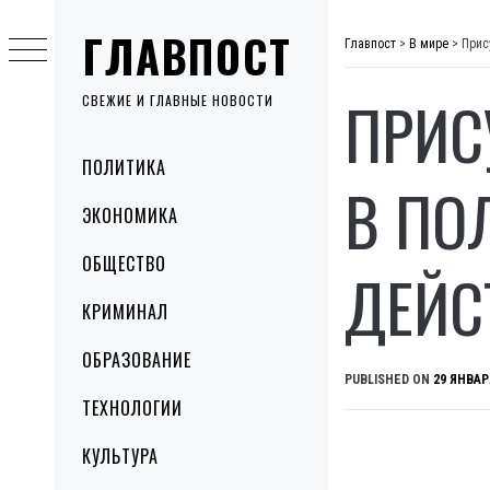
Skip
ГЛАВПОСТ
to
Главпост
>
В мире
>
Прис
content
ПРИС
СВЕЖИЕ И ГЛАВНЫЕ НОВОСТИ
Primary
ПОЛИТИКА
Menu
В ПО
ЭКОНОМИКА
ОБЩЕСТВО
ДЕЙС
КРИМИНАЛ
ОБРАЗОВАНИЕ
PUBLISHED ON
29 ЯНВАР
ТЕХНОЛОГИИ
КУЛЬТУРА