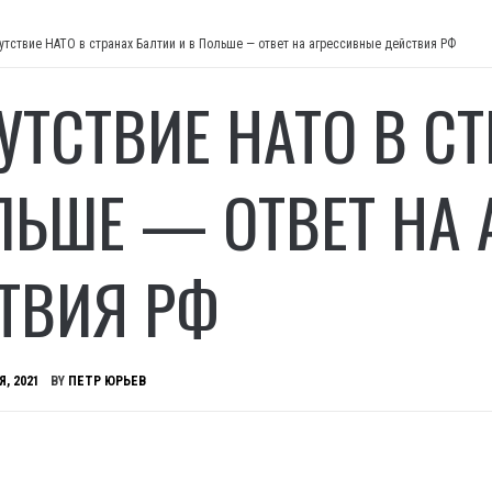
утствие НАТО в странах Балтии и в Польше — ответ на агрессивные действия РФ
УТСТВИЕ НАТО В С
ЛЬШЕ — ОТВЕТ НА
ТВИЯ РФ
Я, 2021
BY
ПЕТР ЮРЬЕВ