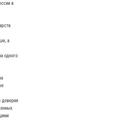
оссии в
арств
ше, а
на одного
на
ре
ю доверия
женных
щими