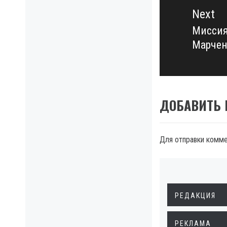
Next
Миссия
Next
Марчен
post:
ДОБАВИТЬ
Для отправки комм
РЕДАКЦИЯ
РЕКЛАМА