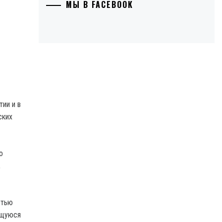
МЫ В FACEBOOK
ии и в
ских
о
,
стью
ющуюся