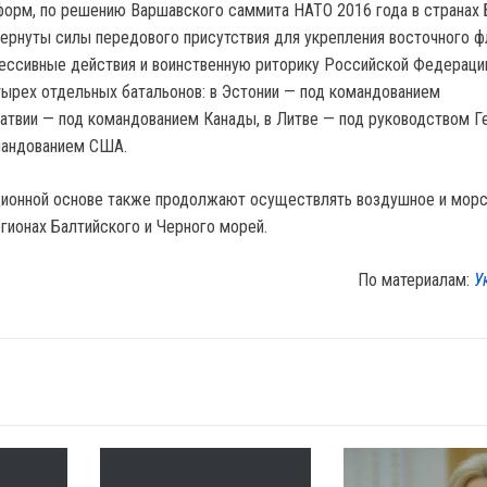
орм, по решению Варшавского саммита НАТО 2016 года в странах 
ернуты силы передового присутствия для укрепления восточного ф
рессивные действия и воинственную риторику Российской Федерации
тырех отдельных батальонов: в Эстонии — под командованием
Латвии — под командованием Канады, в Литве — под руководством Г
мандованием США.
ционной основе также продолжают осуществлять воздушное и мор
егионах Балтийского и Черного морей.
По материалам:
У