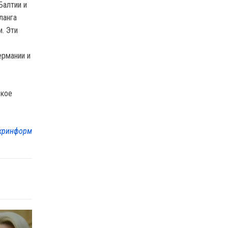
Балтии и
ланга
. Эти
ермании и
ское
кринформ