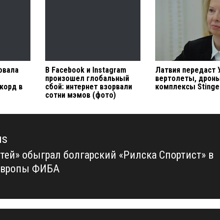
овала
В Facebook и Instagram
Латвия передаст 
произошел глобальный
вертолеты, дроны
корд в
сбой: интернет взорвали
комплексы Stinge
сотни мэмов (фото)
us
тей» обыграл болгарский «Рилска Спортист» в
us
Европы ФИБА