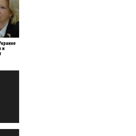
Украине
 и
r