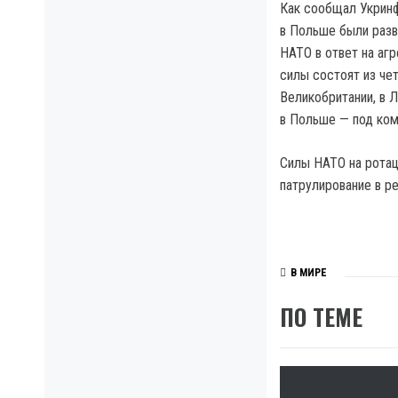
Как сообщал Укринф
в Польше были разв
НАТО в ответ на аг
силы состоят из че
Великобритании, в 
в Польше — под ко
Силы НАТО на рота
патрулирование в р
В МИРЕ
ПО ТЕМЕ