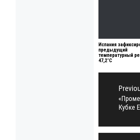
Испания зафиксир
предыдущий
температурный ре
47,2°C
Навигация
по
Previo
записям
«Проме
Previo
Кубке 
post: