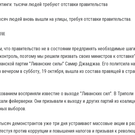
ысяч людей вновь вышли на улицы, требуя отставки правительства.
DW.
, что правительство не в состоянии предпринять необходимые шаги
контроль, поэтому мы решили призвать своих министров к отставке"
ианской партии "Ливанские силы" Самир Джааджаа. Его политсила н
 вечером в субботу, 19 октября, вышла из состава правящей в стра
ованием восприняли известие о выходе "Ливанских сил". В Триполи
ли фейерверки. Они призывали к выходу и других партий из коалици
ных выборов.
тысяч демонстрантов уже три дня устраивают массовые акции в ра
тестуя против коррупции и повышения налогов и призывая к революц