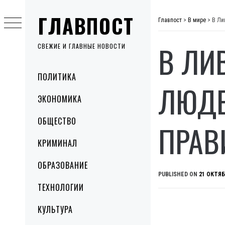
Skip
ГЛАВПОСТ
to
Главпост
>
В мире
>
В Ли
content
В ЛИ
СВЕЖИЕ И ГЛАВНЫЕ НОВОСТИ
Primary
ПОЛИТИКА
Menu
ЛЮДЕ
ЭКОНОМИКА
ОБЩЕСТВО
ПРАВ
КРИМИНАЛ
ОБРАЗОВАНИЕ
PUBLISHED ON
21 ОКТЯБ
ТЕХНОЛОГИИ
КУЛЬТУРА