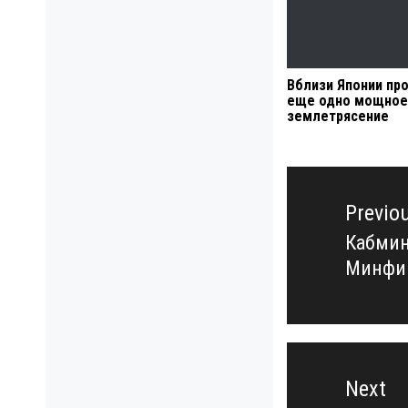
Вблизи Японии пр
еще одно мощное
землетрясение
Навигация
по
Previo
записям
Кабмин
Previo
Минфи
post:
Next