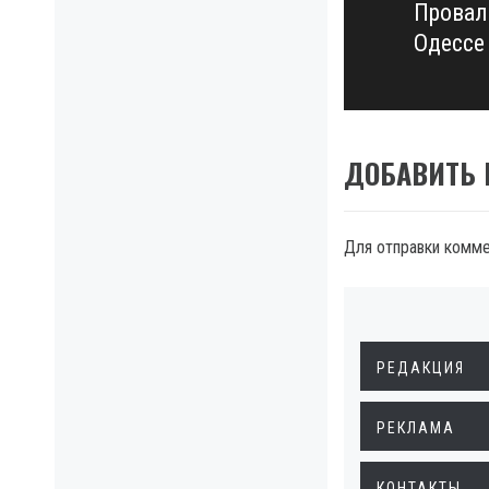
Провал
Next
Одессе
post:
ДОБАВИТЬ
Для отправки комм
РЕДАКЦИЯ
РЕКЛАМА
КОНТАКТЫ