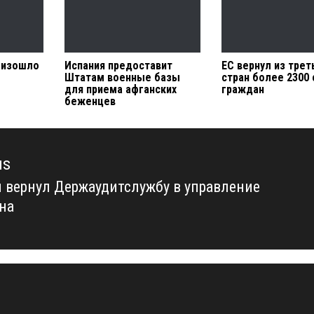
оизошло
Испания предоставит
ЕС вернул из трет
Штатам военные базы
стран более 2300 
для приема афганских
граждан
беженцев
us
 вернул Держаудитслужбу в управление
us
на