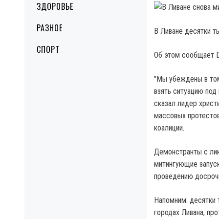
ЗДОРОВЬЕ
РАЗНОЕ
В Ливане десятки т
СПОРТ
Об этом сообщает 
"Мы убеждены в том
взять ситуацию под 
сказал лидер христ
массовых протестов
коалиции.
Демонстранты с лик
митингующие запуска
проведению досроч
Напомним: десятки 
городах Ливана, про