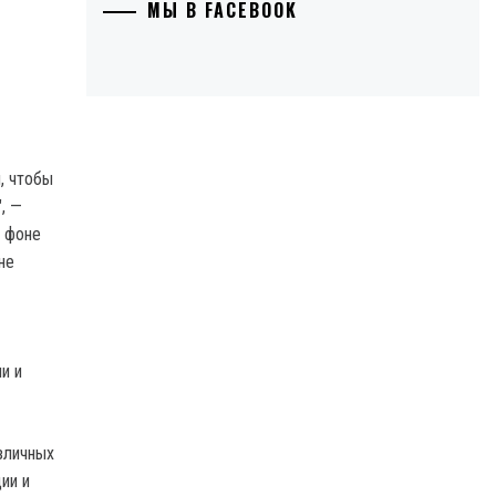
МЫ В FACEBOOK
, чтобы
, —
а фоне
не
и и
зличных
ии и