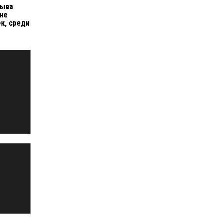
рыва
не
к, среди