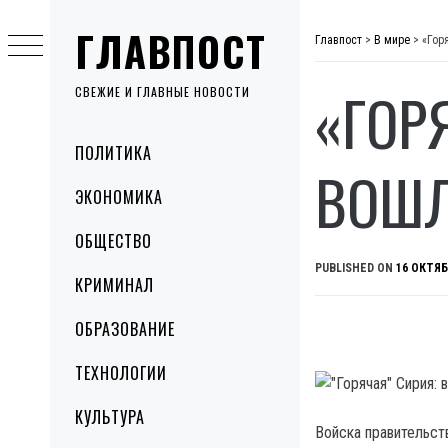
Skip
ГЛАВПОСТ
to
Главпост
>
В мире
>
«Гор
content
«ГОР
СВЕЖИЕ И ГЛАВНЫЕ НОВОСТИ
Primary
ПОЛИТИКА
Menu
ВОШЛ
ЭКОНОМИКА
ОБЩЕСТВО
PUBLISHED ON
16 ОКТЯБ
КРИМИНАЛ
ОБРАЗОВАНИЕ
ТЕХНОЛОГИИ
КУЛЬТУРА
Войска правительст