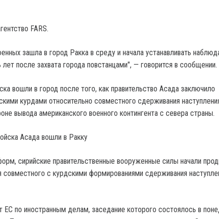
гентство FARS.
военных зашла в город Ракка в среду и начала устанавливать наблю
 лет после захвата города повстанцами", — говорится в сообщении.
ска вошли в город после того, как правительство Асада заключило
скими курдами относительно совместного сдерживания наступлени
фоне вывода американского военного контингента с севера страны.
орм, сирийские правительственные вооруженные силы начали про
я совместного с курдскими формированиями сдерживания наступле
т ЕС по иностранным делам, заседание которого состоялось в поне