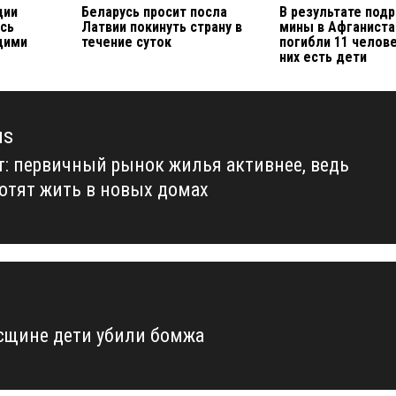
ции
Беларусь просит посла
В результате под
ась
Латвии покинуть страну в
мины в Афганиста
щими
течение суток
погибли 11 челове
них есть дети
us
т: первичный рынок жилья активнее, ведь
us
отят жить в новых домах
сщине дети убили бомжа