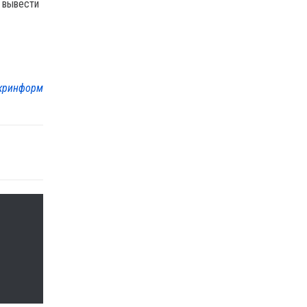
 вывести
кринформ