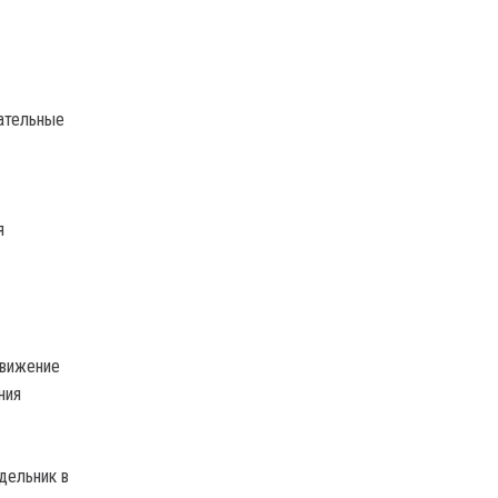
дательные
я
движение
ния
дельник в