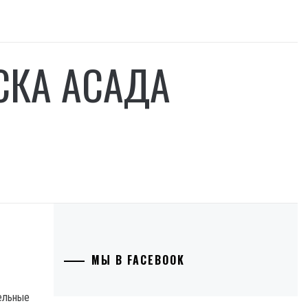
СКА АСАДА
МЫ В FACEBOOK
тельные