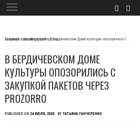
Skip
to
Главпост
>
Uncategorized
>
В бердичевском Доме культуры опозорились с закупкой пакетов через ProZorro
content
В БЕРДИЧЕВСКОМ ДОМЕ
КУЛЬТУРЫ ОПОЗОРИЛИСЬ С
ЗАКУПКОЙ ПАКЕТОВ ЧЕРЕЗ
PROZORRO
PUBLISHED ON
24 ИЮЛЯ, 2020
BY
ТАТЬЯНА ГАНЧЕРЕНКО