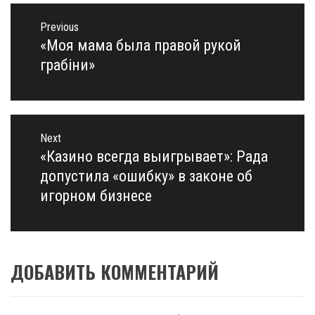
Навигация
по
Previous
записям
«Моя мама была правой рукой
Previous
post:
грабіни»
Next
«Казино всегда выигрывает»: Рада
Next
post:
допустила «ошибку» в законе об
игорном бизнесе
ДОБАВИТЬ КОММЕНТАРИЙ