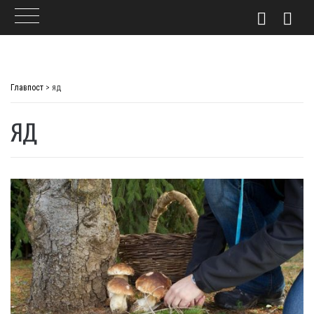
Skip
to
Главпост
>
яд
content
ЯД