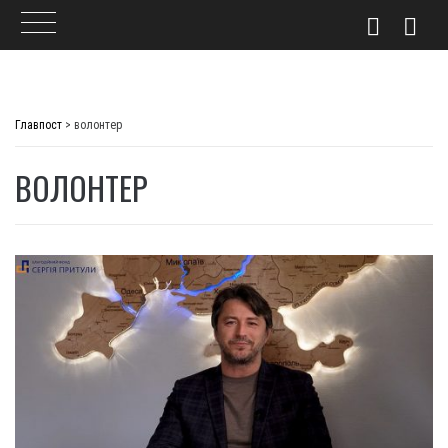
Skip
to
Главпост
>
волонтер
content
ВОЛОНТЕР