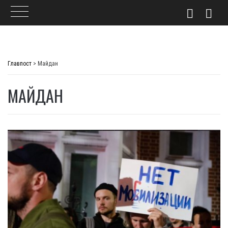
Skip
to
Главпост
>
Майдан
content
МАЙДАН