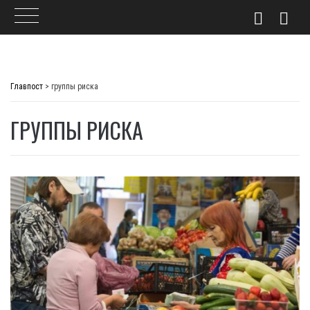
Skip
to
Главпост
>
группы риска
content
ГРУППЫ РИСКА