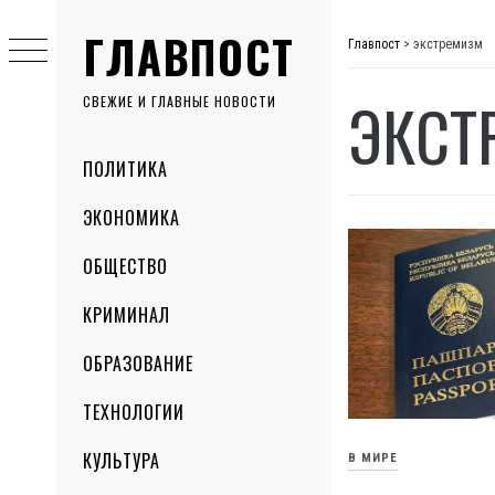
Skip
ГЛАВПОСТ
to
Главпост
>
экстремизм
content
ЭКСТ
СВЕЖИЕ И ГЛАВНЫЕ НОВОСТИ
Primary
ПОЛИТИКА
Menu
ЭКОНОМИКА
ОБЩЕСТВО
КРИМИНАЛ
ОБРАЗОВАНИЕ
ТЕХНОЛОГИИ
КУЛЬТУРА
В МИРЕ