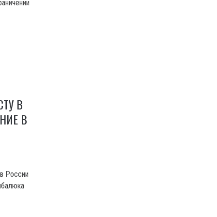
раничении
ТУ В
НИЕ В
 в России
мбалюка