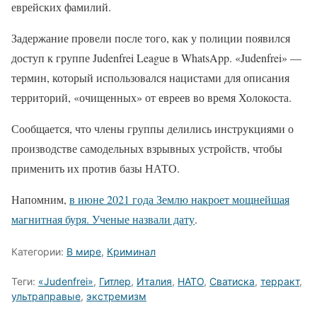
еврейских фамилий.
Задержание провели после того, как у полиции появился
доступ к группе Judenfrei League в WhatsApp. «Judenfrei» —
термин, который использовался нацистами для описания
территорий, «очищенных» от евреев во время Холокоста.
Сообщается, что члены группы делились инструкциями о
производстве самодельных взрывных устройств, чтобы
применить их против базы НАТО.
Напомним,
в июне 2021 года Землю накроет мощнейшая
магнитная буря. Ученые назвали дату
.
Категории:
В мире
,
Криминал
Теги:
«Judenfrei»
,
Гитлер
,
Италия
,
НАТО
,
Сватиска
,
терракт
,
ультраправые
,
экстремизм