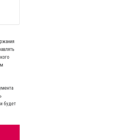
ержания
равлять
ского
ом
умента
ь
 и будет