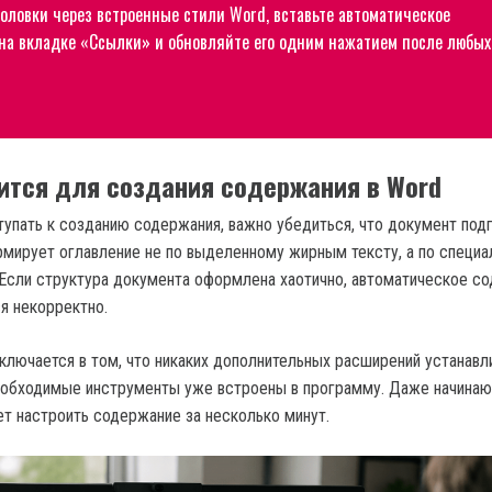
головки через встроенные стили Word, вставьте автоматическое
на вкладке «Ссылки» и обновляйте его одним нажатием после любых
ится для создания содержания в Word
тупать к созданию содержания, важно убедиться, что документ под
рмирует оглавление не по выделенному жирным тексту, а по специ
 Если структура документа оформлена хаотично, автоматическое с
я некорректно.
ключается в том, что никаких дополнительных расширений устанавл
необходимые инструменты уже встроены в программу. Даже начина
т настроить содержание за несколько минут.