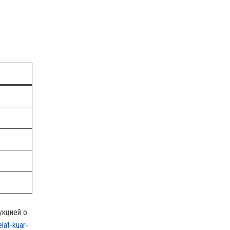
укцией о
lat-kuar-