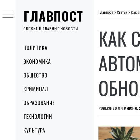
Skip
ГЛАВПОСТ
to
Главпост
>
Статьи
>
Как с
content
КАК 
СВЕЖИЕ И ГЛАВНЫЕ НОВОСТИ
Primary
ПОЛИТИКА
Menu
АВТО
ЭКОНОМИКА
ОБЩЕСТВО
ОБНО
КРИМИНАЛ
ОБРАЗОВАНИЕ
PUBLISHED ON
8 ИЮНЯ, 
ТЕХНОЛОГИИ
КУЛЬТУРА