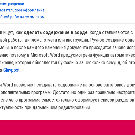
рхия разделов
зовательское оформление
бной работы со змістом
и ищут,
как сделать содержание в ворде
, когда сталкиваются с
ой работы, диплома, отчета или инструкции. Ручное создание сод
мени, а после каждого изменения документа приходится заново исп
енно поэтому в Microsoft Word предусмотрена функция автоматиче
жания, которая обновляется буквально за несколько секунд, об эт
ия
Glavpost
.
 Word позволяют создавать содержание на основе заголовков док
дополнительных программ. Достаточно один раз правильно настроит
после чего программа самостоятельно сформирует список разделов
ктуальность при дальнейшем редактировании.