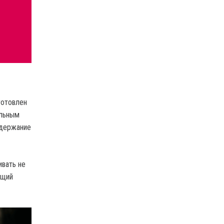
готовлен
альным
одержание
ивать не
ющий