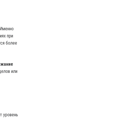
 Именно
иях при
тся более
ржание
делов или
от уровень