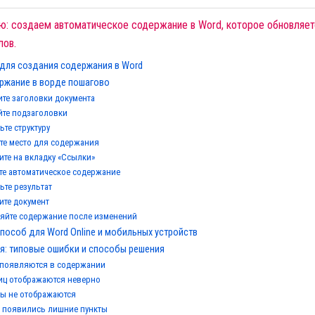
ю: создаем автоматическое содержание в Word, которое обновляет
лов.
для создания содержания в Word
ржание в ворде пошагово
ите заголовки документа
йте подзаголовки
ьте структуру
ите место для содержания
ите на вкладку «Ссылки»
йте автоматическое содержание
ьте результат
ите документ
ляйте содержание после изменений
пособ для Word Online и мобильных устройств
ся: типовые ошибки и способы решения
 появляются в содержании
иц отображаются неверно
ы не отображаются
 появились лишние пункты