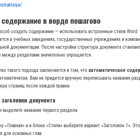
nstruktsiya/
 содержание в ворде пошагово
особ создать содержание — использовать встроенные стили Word.
ется в учебных заведениях, государственных учреждениях и компан
ьной документации. После настройки структура документа станови
ия между разделами значительно упрощается.
во такого подхода заключается в том, что
автоматическое соде
втоматически. Вам не придется вручную переписывать названия раз
ера страниц после каждой правки.
 заголовки документа
и выделите название первого раздела.
у «Главная» и в блоке «Стили» выберите вариант «Заголовок 1». Эт
я для основных глав.