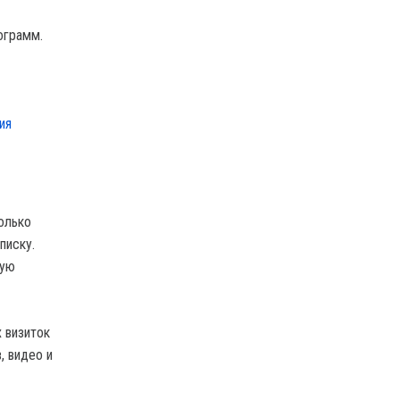
ограмм.
ия
олько
писку.
рую
 визиток
, видео и