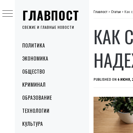
Skip
ГЛАВПОСТ
to
Главпост
>
Статьи
>
Как с
content
КАК 
СВЕЖИЕ И ГЛАВНЫЕ НОВОСТИ
Primary
ПОЛИТИКА
Menu
НАДЕ
ЭКОНОМИКА
ОБЩЕСТВО
PUBLISHED ON
6 ИЮНЯ, 
КРИМИНАЛ
ОБРАЗОВАНИЕ
ТЕХНОЛОГИИ
КУЛЬТУРА