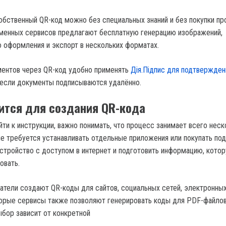
обственный QR-код можно без специальных знаний и без покупки пр
менных сервисов предлагают бесплатную генерацию изображений,
 оформления и экспорт в нескольких форматах.
ментов через QR-код удобно применять
Дія.Підпис для подтвержден
 если документы подписываются удалённо.
ится для создания QR-кода
ти к инструкции, важно понимать, что процесс занимает всего неск
не требуется устанавливать отдельные приложения или покупать под
стройство с доступом в интернет и подготовить информацию, кото
овать.
атели создают QR-коды для сайтов, социальных сетей, электронных
оторые сервисы также позволяют генерировать коды для PDF-файлов
ыбор зависит от конкретной