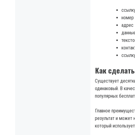
ссылку
номер 
адрес 
данные
текст
контак
ссылку
Как сделать
Существует десятки
одинаковый. В каче
популярных бесплат
Главное преимущест
результат и может 
который использует