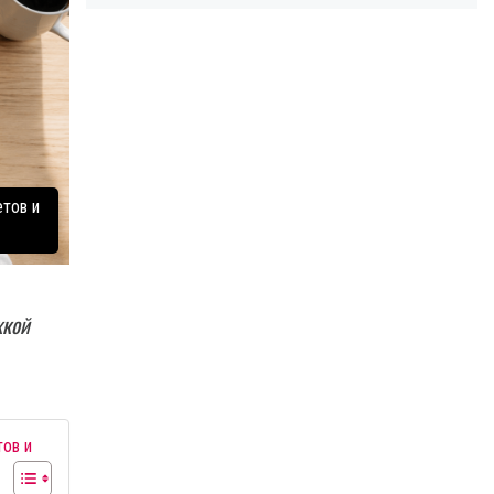
етов и
жкой
тов и