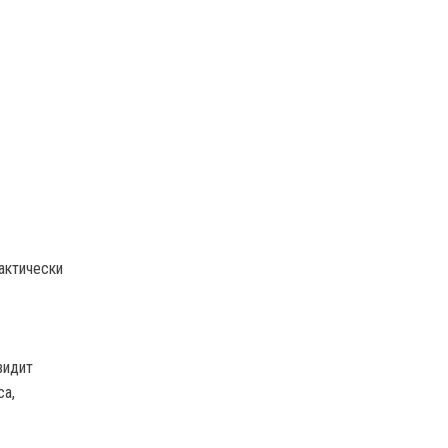
актически
видит
са,