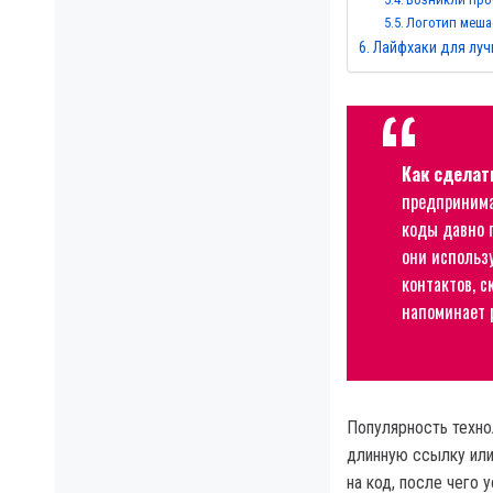
Логотип меша
Лайфхаки для луч
Как сделат
предпринима
коды давно 
они использу
контактов, с
напоминает
Популярность техно
длинную ссылку или
на код, после чего