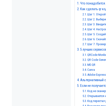
Что понадобится
Как сделать qr к
Шаг 1. Открой
Шаг 2. Выбери
Шаг 3. Введи
Шаг 4. Настр
Шаг 5. Создай
Шаг 6. Скачай
Шаг 7. Провер
5 лучших сервисо
QRCode Monk
QR Code Gener
ME-QR
Canva
Adobe Express
Альтернативный 
Если не получает
Код не сканир
Открывается 
Код перестал 
Возникли про