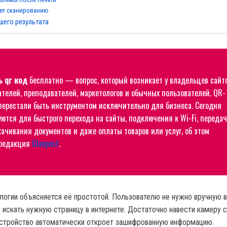
ет сканированию
шего результата
ь qr код
бесплатно — вопрос, который возникает у владельцев сайто
телей, преподавателей, маркетологов и обычных пользователей. QR-
перестали быть инструментом исключительно для бизнеса. Сегодня
ются для быстрого перехода на сайты, подключения к Wi-Fi, переда
качивания документов и даже оплаты товаров или услуг, об этом
 редакция
Glavpost
.
логии объясняется её простотой. Пользователю не нужно вручную 
 искать нужную страницу в интернете. Достаточно навести камеру 
 устройство автоматически откроет зашифрованную информацию.