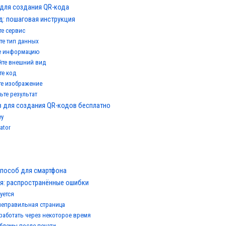
 для создания QR-кода
од: пошаговая инструкция
те сервис
те тип данных
те информацию
ойте внешний вид
те код
те изображение
ьте результат
в для создания QR-кодов бесплатно
ey
ator
способ для смартфона
ся: распространённые ошибки
уется
неправильная страница
работать через некоторое время
блемы после печати